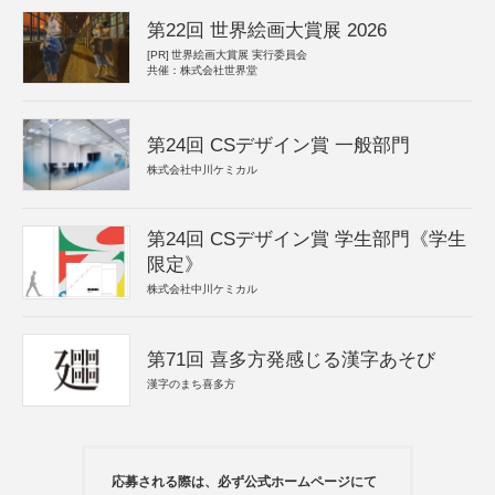
第22回 世界絵画大賞展 2026
[PR]
世界絵画大賞展 実行委員会
共催：株式会社世界堂
第24回 CSデザイン賞 一般部門
株式会社中川ケミカル
第24回 CSデザイン賞 学生部門《学生
限定》
株式会社中川ケミカル
第71回 喜多方発感じる漢字あそび
漢字のまち喜多方
応募される際は、必ず公式ホームページにて