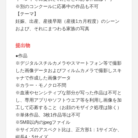
※別のコンクールに応募中の作品も不可
【テーマ】
妊娠、出産、産後早期（産後1カ月程度）のシーン
および、それにまつわる家族の写真
提出物
●作品
※デジタルスチルカメラやスマートフォン等で撮影
した画像データおよびフィルムカメラで撮影しスキ
ャナで作成した画像データ
※カラー・モノクロ不問
※血液やセンシティブな部分が写った作品は不可と
し、専用アプリやソフトウエア等を利用し画像を加
工して応募すること（お顔のモザイク処理は除く）
※単体作品、3枚1作品等は不可
※5MB以内のjpegファイル
※サイズのアスペクト比は、正方形1：1サイズか、
縦長4：5サイズ