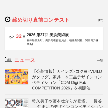
締め切り直前コンテスト
[PR]
2026 第37回 美浜美術展
32
あと
日
福井県美浜町、美浜町教育委員会、福井新聞社、関西電力株
式会社
ニュース
一覧
【公募情報】カインズ×コクヨ×VUILD
がタッグ、家具・木工品デザインコン
ペティション「CDM Digi Fab
COMPETITION 2026」を初開催
乾久美子や藤本壮介らが登壇、「長谷
工 住まいのデザインコンペティション