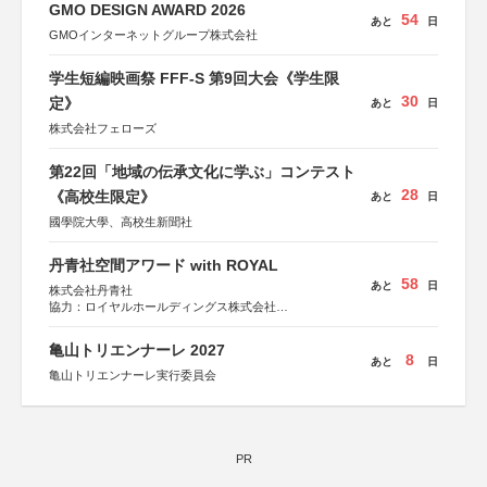
GMO DESIGN AWARD 2026
54
あと
日
GMOインターネットグループ株式会社
学生短編映画祭 FFF-S 第9回大会《学生限
30
定》
あと
日
株式会社フェローズ
第22回「地域の伝承文化に学ぶ」コンテスト
28
《高校生限定》
あと
日
國學院大學、高校生新聞社
丹青社空間アワード with ROYAL
58
あと
日
株式会社丹青社
協力：ロイヤルホールディングス株式会社
運営協力：株式会社JDN
亀山トリエンナーレ 2027
8
あと
日
亀山トリエンナーレ実行委員会
PR