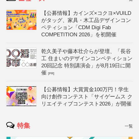
【公募情報】カインズ×コクヨ×VUILD
がタッグ、家具・木工品デザインコン
ペティション「CDM Digi Fab
COMPETITION 2026」を初開催
乾久美子や藤本壮介らが登壇、「長谷
工 住まいのデザインコンペティション
20回記念 特別講演会」が8月19日に開
催
[PR]
【公募情報】大賞賞金100万円！学生
向け創作コンテスト「サイゲームス ク
リエイティブコンテスト2026」が開催
特集
一覧