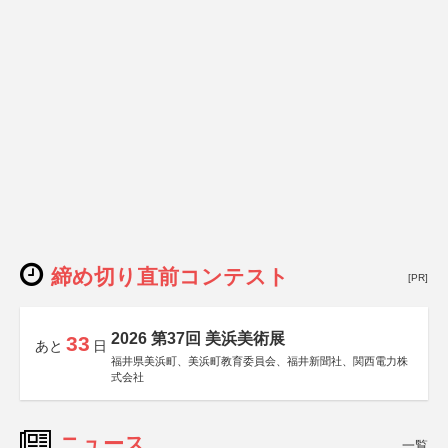
締め切り直前コンテスト
[PR]
2026 第37回 美浜美術展
33
あと
日
福井県美浜町、美浜町教育委員会、福井新聞社、関西電力株
式会社
ニュース
一覧