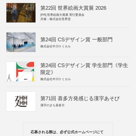
第22回 世界絵画大賞展 2026
[PR]
世界絵画大賞展 実行委員会
共催：株式会社世界堂
第24回 CSデザイン賞 一般部門
株式会社中川ケミカル
第24回 CSデザイン賞 学生部門《学生
限定》
株式会社中川ケミカル
第71回 喜多方発感じる漢字あそび
漢字のまち喜多方
応募される際は、必ず公式ホームページにて