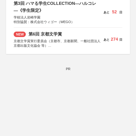
第3回 ハマる学生COLLECTION―ハルコレ
―《学生限定》
52
あと
日
学校法人岩崎学園
特別協賛：株式会社ウィゴー（WEGO）
第6回 京都文学賞
NEW
274
あと
日
京都文学賞実行委員会（京都市、京都新聞、一般社団法人
京都出版文化協会 等）
協力：京都府書店商業組合、朝日新聞出版、
KADOKAWA、河出書房新社、幻冬舎、講談社、光文社、
集英社、小学館、祥伝社、新潮社、淡交社、ちいさいミシ
マ社、徳間書店、早川書房、PHP研究所、双葉社、文藝春
秋、ポプラ社、毎日新聞出版
PR