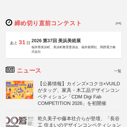
締め切り直前コンテスト
[PR]
2026 第37回 美浜美術展
31
あと
日
福井県美浜町、美浜町教育委員会、福井新聞社、関西電力株
式会社
ニュース
一覧
【公募情報】カインズ×コクヨ×VUILD
がタッグ、家具・木工品デザインコン
ペティション「CDM Digi Fab
COMPETITION 2026」を初開催
乾久美子や藤本壮介らが登壇、「長谷
工 住まいのデザインコンペティション