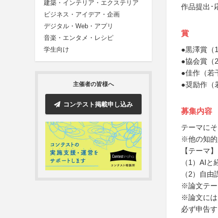
建築・インテリア・エクステリア
作品提出･
ビジネス・アイデア・企画
デジタル・Web・アプリ
賞
音楽・エンタメ・レシピ
●黒澤賞（
学生向け
●協会賞（
●佳作（若
●奨励作（
主催者の皆様へ
コンテスト掲載申し込み
募集内容
テーマにそ
※他の知的
【テーマ】
（1）AI
（2）自由
※論文テー
※論文には
必ず申告す