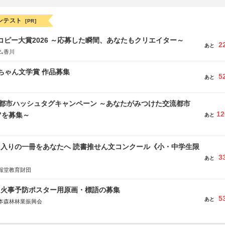
ンテスト
[PR]
Mコピー大賞2026 ～応募した瞬間、あなたもクリエイター～
2
あと
ム香川
っちゃん文学賞 作品募集
5
あと
流都市ハッシュタグキャンペーン ～あなたがみつけた交流都市
12
”を募集～
あと
に入りの一冊をあなたへ 読書推せん文コンクール《小・中学生限
3
あと
報堂教育財団
山火事予防ポスター用原画・標語の募集
5
あと
本森林林業振興会
文部科学省、林野庁、全国森林組合連合会、森林火災対策協会