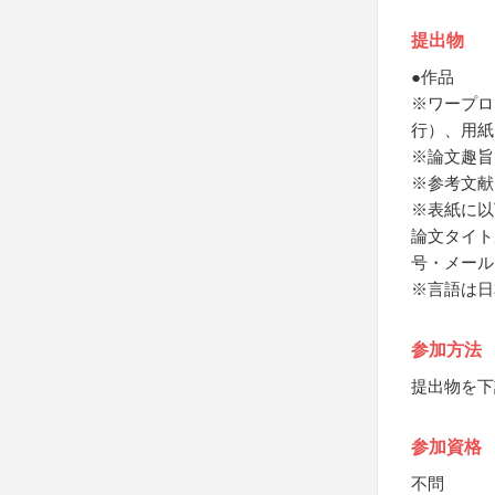
提出物
●作品
※ワープロ
行）、用紙
※論文趣旨
※参考文献
※表紙に以
論文タイト
号・メール
※言語は日
参加方法
提出物を下
参加資格
不問