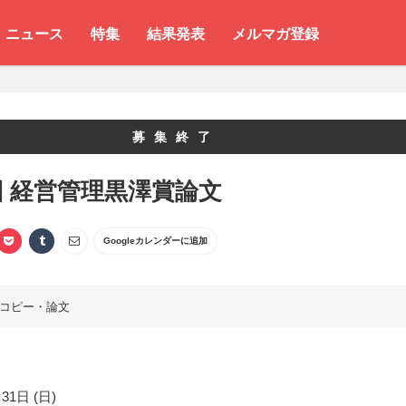
ニュース
特集
結果発表
メルマガ登録
募集終了
回 経営管理黒澤賞論文
Googleカレンダーに追加
コピー・論文
31日 (日)