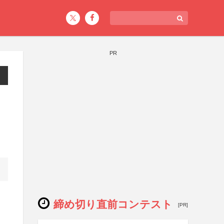
PR
締め切り直前コンテスト
[PR]