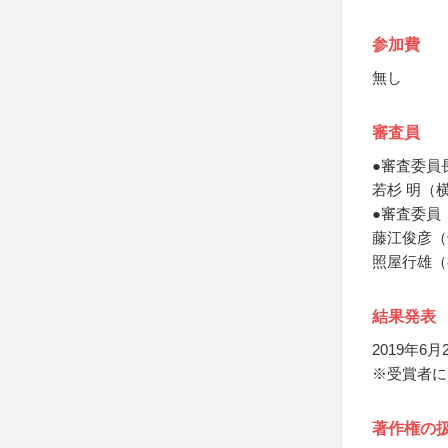
参加費
無し
審査員
●審査委員
若杉 明（
●審査委員
藤江俊彦（
照屋行雄（
結果発表
2019年6月
※受賞者に
著作権の