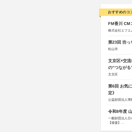
おすすめのコ
FM香川 C
株式会社エフエ
第23回 坊
松山市
文京区×交
の“つながる
文京区
第6回 お気
定》
公益財団法人博
令和8年度 
一般財団法人日
【後援】
総務省消防庁、