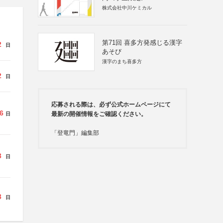
株式会社中川ケミカル
第71回 喜多方発感じる漢字
2
日
あそび
漢字のまち喜多方
2
日
応募される際は、必ず公式ホームページにて
6
最新の開催情報をご確認ください。
日
「登竜門」編集部
3
日
3
日