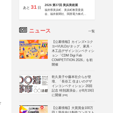
2026 第37回 美浜美術展
31
あと
日
福井県美浜町、美浜町教育委員
会、福井新聞社、関西電力株式会
社
ニュース
一覧
【公募情報】カインズ×コク
ヨ×VUILDがタッグ、家具・
木工品デザインコンペティシ
ョン「CDM Digi Fab
COMPETITION 2026」を初
開催
乾久美子や藤本壮介らが登
壇、「長谷工 住まいのデザ
インコンペティション 20回
記念 特別講演会」が8月19日
に開催
[PR]
を
【公募情報】大賞賞金100万
円！学生向け創作コンテスト