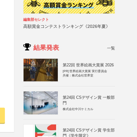
編集部セレクト
高額賞金コンテストランキング《2026年夏》
結果発表
一覧
第22回 世界絵画大賞展 2026
[PR]
世界絵画大賞展 実行委員会
共催：株式会社世界堂
第24回 CSデザイン賞 一般部
門
株式会社中川ケミカル
第24回 CSデザイン賞 学生部
門《学生限定》