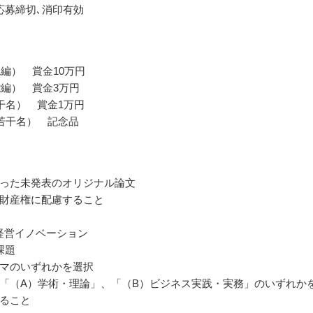
応募締切､消印有効
1編） 賞金10万円
2編） 賞金3万円
干名） 賞金1万円
若干名） 記念品
った未発表のオリジナル論文
財産権に配慮すること
と経営イノベーション
課題
マのいずれかを選択
「（A）学術・理論」、「（B）ビジネス実践・実務」のいずれか
ること