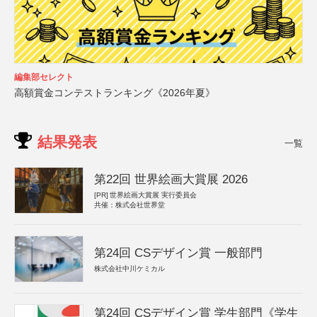
編集部セレクト
高額賞金コンテストランキング《2026年夏》
結果発表
一覧
第22回 世界絵画大賞展 2026
[PR]
世界絵画大賞展 実行委員会
共催：株式会社世界堂
第24回 CSデザイン賞 一般部門
株式会社中川ケミカル
第24回 CSデザイン賞 学生部門《学生