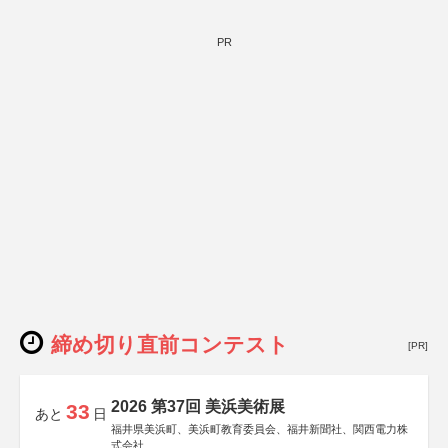
PR
締め切り直前コンテスト
[PR]
2026 第37回 美浜美術展
33
あと
日
福井県美浜町、美浜町教育委員会、福井新聞社、関西電力株
式会社