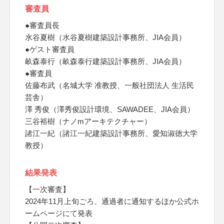
審査員
●審査員長
水谷夏樹（水谷夏樹建築設計事務所、JIA会員）
●ゲスト審査員
畝森泰行（畝森泰行建築設計事務所、JIA会員）
●審査員
佐藤布武（名城大学 准教授、一般社団法人 生活民
芸舎）
澤 秀俊（澤秀俊設計環境、SAWADEE、JIA会員）
三谷裕樹（ナノmアーキテクチャー）
諸江一紀（諸江一紀建築設計事務所、愛知淑徳大学
教授）
結果発表
【一次審査】
2024年11月上旬ごろ、通過者に通知するほか公式ホ
ームページにて発表