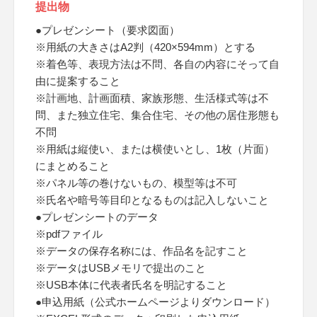
提出物
●プレゼンシート（要求図面）
※用紙の大きさはA2判（420×594mm）とする
※着色等、表現方法は不問、各自の内容にそって自
由に提案すること
※計画地、計画面積、家族形態、生活様式等は不
問、また独立住宅、集合住宅、その他の居住形態も
不問
※用紙は縦使い、または横使いとし、1枚（片面）
にまとめること
※パネル等の巻けないもの、模型等は不可
※氏名や暗号等目印となるものは記入しないこと
●プレゼンシートのデータ
※pdfファイル
※データの保存名称には、作品名を記すこと
※データはUSBメモリで提出のこと
※USB本体に代表者氏名を明記すること
●申込用紙（公式ホームページよりダウンロード）