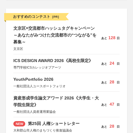
おすすめのコンテスト
[PR]
文京区×交流都市ハッシュタグキャンペーン
～あなたがみつけた交流都市の“つながる”を
128
あと
日
募集～
文京区
ICS DESIGN AWARD 2026《高校生限定》
24
あと
日
専門学校ICSカレッジオブアーツ
YouthPortfolio 2026
28
あと
日
一般社団法人ユースポートフォリオ
資産形成学生論文アワード 2026《大学生・大
47
学院生限定》
あと
日
一般社団法人資産運用業協会
第25回 人権ショートレター
NEW
28
あと
日
大和郡山市人権のまちづくり推進協議会