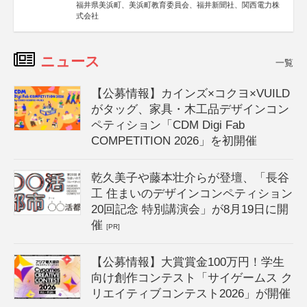
福井県美浜町、美浜町教育委員会、福井新聞社、関西電力株
式会社
ニュース
一覧
【公募情報】カインズ×コクヨ×VUILD
がタッグ、家具・木工品デザインコン
ペティション「CDM Digi Fab
COMPETITION 2026」を初開催
乾久美子や藤本壮介らが登壇、「長谷
工 住まいのデザインコンペティション
20回記念 特別講演会」が8月19日に開
催
[PR]
【公募情報】大賞賞金100万円！学生
向け創作コンテスト「サイゲームス ク
リエイティブコンテスト2026」が開催