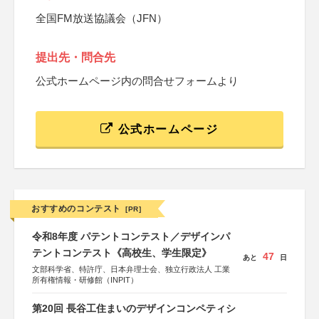
全国FM放送協議会（JFN）
提出先・問合先
公式ホームページ内の問合せフォームより
公式ホームページ
おすすめのコンテスト
[PR]
令和8年度 パテントコンテスト／デザインパ
テントコンテスト《高校生、学生限定》
47
あと
日
文部科学省、特許庁、日本弁理士会、独立行政法人 工業
所有権情報・研修館（INPIT）
第20回 長谷工住まいのデザインコンペティシ