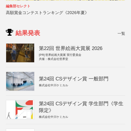
編集部セレクト
高額賞金コンテストランキング《2026年夏》
結果発表
一覧
第22回 世界絵画大賞展 2026
[PR]
世界絵画大賞展 実行委員会
共催：株式会社世界堂
第24回 CSデザイン賞 一般部門
株式会社中川ケミカル
第24回 CSデザイン賞 学生部門《学生
限定》
株式会社中川ケミカル