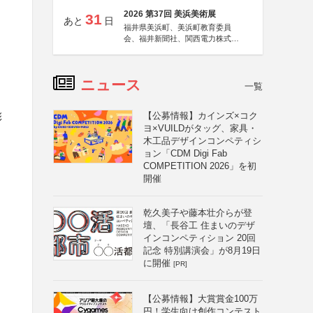
2026 第37回 美浜美術展
31
あと
日
福井県美浜町、美浜町教育委員
会、福井新聞社、関西電力株式会
社
ニュース
一覧
【公募情報】カインズ×コク
彰
ヨ×VUILDがタッグ、家具・
木工品デザインコンペティシ
ョン「CDM Digi Fab
COMPETITION 2026」を初
開催
乾久美子や藤本壮介らが登
壇、「長谷工 住まいのデザ
インコンペティション 20回
記念 特別講演会」が8月19日
に開催
[PR]
【公募情報】大賞賞金100万
円！学生向け創作コンテスト