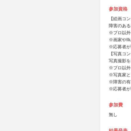
参加資格
【絵画コン
障害のある
※プロ以外
※画家やIl
※応募者が
【写真コン
写真撮影を
※プロ以外
※写真家と
※障害の有
※応募者が
参加費
無し
結果発表