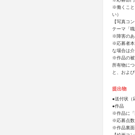
※働くこと
い）
【写真コン
テーマ「職
※障害のあ
※応募者本
な場合は介
※作品の被
所有物につ
と、および
提出物
●送付状（
●作品
※作品に「
※応募点数
※作品裏面
【絵画コン