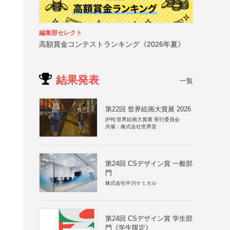
編集部セレクト
高額賞金コンテストランキング《2026年夏》
結果発表
一覧
第22回 世界絵画大賞展 2026
[PR]
世界絵画大賞展 実行委員会
共催：株式会社世界堂
第24回 CSデザイン賞 一般部
門
株式会社中川ケミカル
第24回 CSデザイン賞 学生部
門《学生限定》