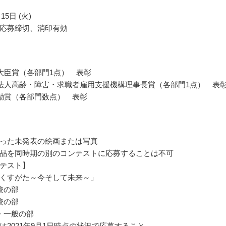
15日 (火)
応募締切、消印有効
大臣賞（各部門1点） 表彰
法人高齢・障害・求職者雇用支援機構理事長賞（各部門1点） 表
励賞（各部門数点） 表彰
った未発表の絵画または写真
品を同時期の別のコンテストに応募することは不可
テスト】
くすがた～今そして未来～」
校の部
校の部
・一般の部
は2021年9月1日時点の状況で応募すること