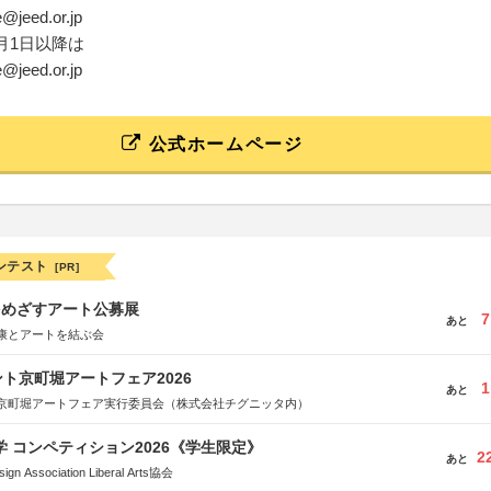
e@jeed.or.jp
4月1日以降は
e@jeed.or.jp
公式ホームページ
ンテスト
[PR]
をめざすアート公募展
7
あと
康とアートを結ぶ会
ト京町堀アートフェア2026
1
あと
京町堀アートフェア実行委員会（株式会社チグニッタ内）
大学 コンペティション2026《学生限定》
2
あと
Association Liberal Arts協会