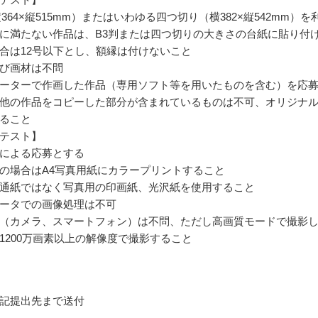
364×縦515mm）またはいわゆる四つ切り（横382×縦542mm）を
に満たない作品は、B3判または四つ切りの大きさの台紙に貼り付
合は12号以下とし、額縁は付けないこと
び画材は不問
ーターで作画した作品（専用ソフト等を用いたものを含む）を応
他の作品をコピーした部分が含まれているものは不可、オリジナ
ること
テスト】
による応募とする
の場合はA4写真用紙にカラープリントすること
通紙ではなく写真用の印画紙、光沢紙を使用すること
ータでの画像処理は不可
（カメラ、スマートフォン）は不問、ただし高画質モードで撮影
1200万画素以上の解像度で撮影すること
記提出先まで送付