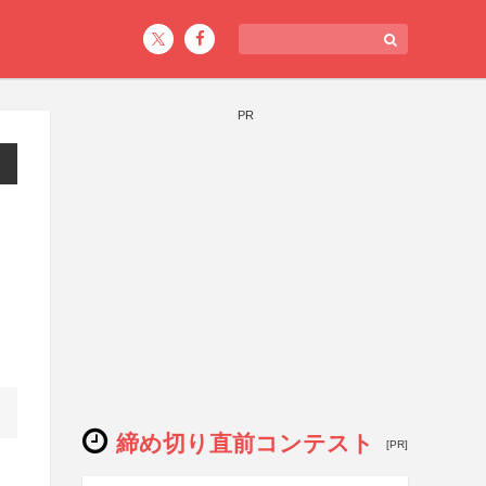
PR
締め切り直前コンテスト
[PR]