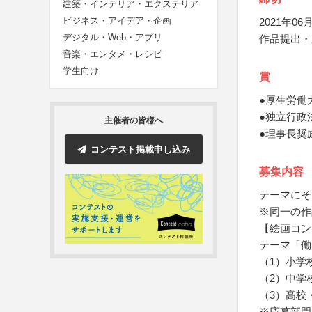
建築・インテリア・エクステリア
ビジネス・アイデア・企画
2021年06月
デジタル・Web・アプリ
作品提出・
音楽・エンタメ・レシピ
学生向け
賞
●厚生労働
●独立行政
主催者の皆様へ
●理事長奨
コンテスト掲載申し込み
募集内容
テーマにそ
※同一の作
【絵画コン
テーマ「働
（1）小学
（2）中学
（3）高校
※応募部門