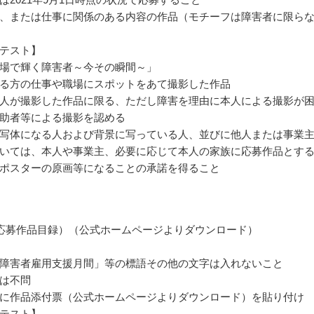
、または仕事に関係のある内容の作品（モチーフは障害者に限ら
テスト】
場で輝く障害者～今その瞬間～」
る方の仕事や職場にスポットをあて撮影した作品
人が撮影した作品に限る、ただし障害を理由に本人による撮影が
助者等による撮影を認める
写体になる人および背景に写っている人、並びに他人または事業
いては、本人や事業主、必要に応じて本人の家族に応募作品とす
ポスターの原画等になることの承諾を得ること
応募作品目録）（公式ホームページよりダウンロード）
障害者雇用支援月間」等の標語その他の文字は入れないこと
は不問
に作品添付票（公式ホームページよりダウンロード）を貼り付け
テスト】