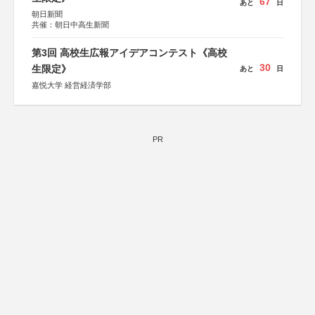
67
あと
日
朝日新聞
共催：朝日中高生新聞
第3回 高校生広報アイデアコンテスト《高校
30
生限定》
あと
日
嘉悦大学 経営経済学部
PR