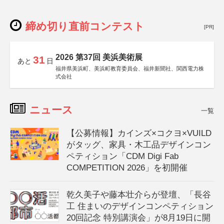
締め切り直前コンテスト
[PR]
2026 第37回 美浜美術展
31
あと
日
福井県美浜町、美浜町教育委員会、福井新聞社、関西電力株
式会社
ニュース
一覧
【公募情報】カインズ×コクヨ×VUILD
がタッグ、家具・木工品デザインコン
ペティション「CDM Digi Fab
COMPETITION 2026」を初開催
乾久美子や藤本壮介らが登壇、「長谷
工 住まいのデザインコンペティション
20回記念 特別講演会」が8月19日に開