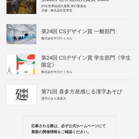
[PR]
世界絵画大賞展 実行委員会
共催：株式会社世界堂
第24回 CSデザイン賞 一般部門
株式会社中川ケミカル
第24回 CSデザイン賞 学生部門《学生
限定》
株式会社中川ケミカル
第71回 喜多方発感じる漢字あそび
漢字のまち喜多方
応募される際は、必ず公式ホームページにて
最新の開催情報をご確認ください。