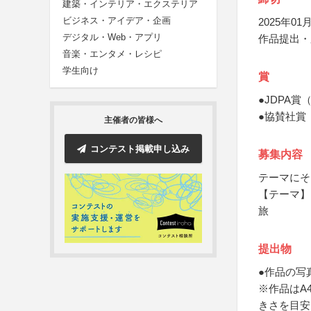
建築・インテリア・エクステリア
ビジネス・アイデア・企画
2025年01月
デジタル・Web・アプリ
作品提出・
音楽・エンタメ・レシピ
学生向け
賞
●JDPA
●協賛社賞
主催者の皆様へ
コンテスト掲載申し込み
募集内容
テーマにそ
【テーマ】
旅
提出物
●作品の写
※作品はA
きさを目安