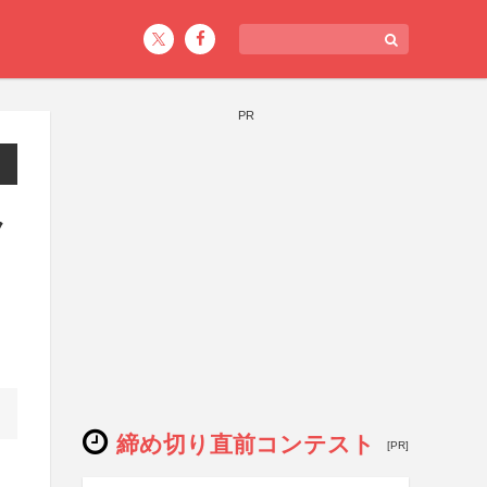
PR
ク
締め切り直前コンテスト
[PR]