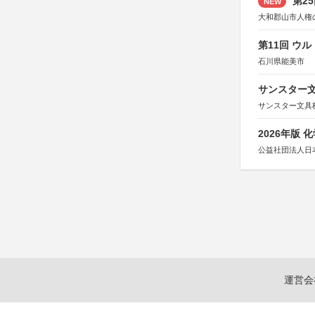
第2
NEW
大和郡山市人権
第11回 ウ
石川県能美市
サンスター文
サンスター文具
2026年版
公益社団法人日
運営会