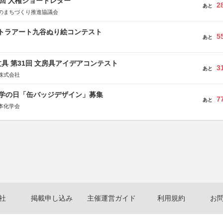
5回 人権ショートレター
2
あと
のまちづくり推進協議会
ルトラアート九谷ぬり絵コンテスト
5
あと
具 第31回 文房具アイデアコンテスト
3
あと
株式会社
 化学の日「缶バッジデザイン」募集
7
あと
本化学会
社
掲載申し込み
主催運営ガイド
利用規約
お