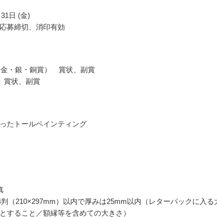
31日 (金)
応募締切、消印有効
賞（金・銀・銅賞） 賞状、副賞
 賞状、副賞
ったトールペインティング
真
4判（210×297mm）以内で厚みは25mm以内（レターパックに入る
とすること／額縁等を含めての大きさ）