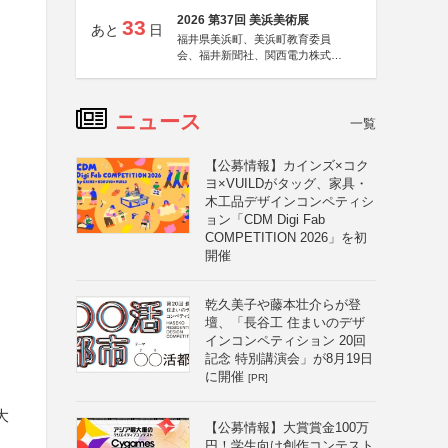
2026 第37回 美浜美術展
33
あと
日
福井県美浜町、美浜町教育委員
会、福井新聞社、関西電力株式会
社
ニュース
一覧
【公募情報】カインズ×コク
ヨ×VUILDがタッグ、家具・
木工品デザインコンペティシ
ョン「CDM Digi Fab
COMPETITION 2026」を初
開催
乾久美子や藤本壮介らが登
壇、「長谷工 住まいのデザ
インコンペティション 20回
記念 特別講演会」が8月19日
に開催
[PR]
大
【公募情報】大賞賞金100万
円！学生向け創作コンテスト