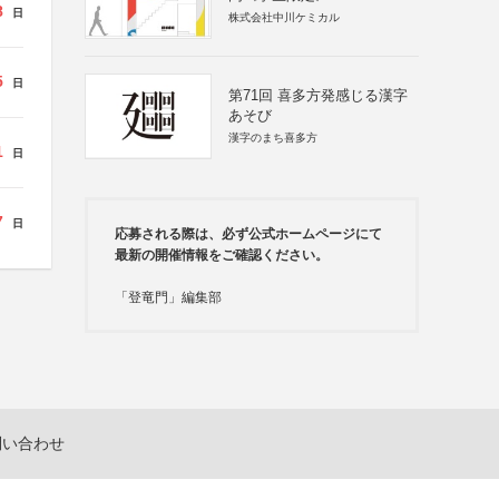
8
日
株式会社中川ケミカル
5
日
第71回 喜多方発感じる漢字
あそび
漢字のまち喜多方
1
日
7
日
応募される際は、必ず公式ホームページにて
最新の開催情報をご確認ください。
「登竜門」編集部
問い合わせ