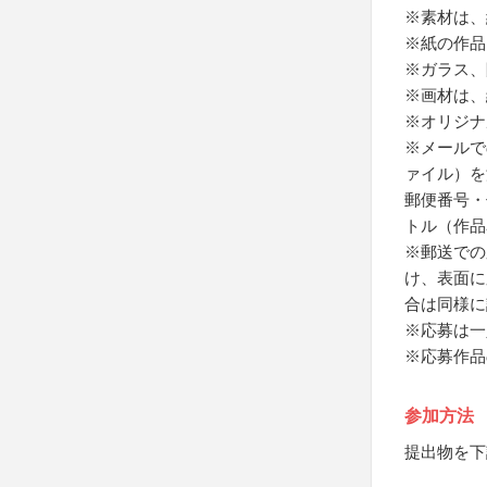
※素材は、
※紙の作品
※ガラス、
※画材は、
※オリジナ
※メールで
ァイル）を
郵便番号・
トル（作品
※郵送での
け、表面に
合は同様に
※応募は一
※応募作品
参加方法
提出物を下