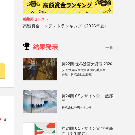
編集部セレクト
高額賞金コンテストランキング《2026年夏》
結果発表
一覧
第22回 世界絵画大賞展 2026
[PR]
世界絵画大賞展 実行委員会
共催：株式会社世界堂
第24回 CSデザイン賞 一般部
門
株式会社中川ケミカル
8
日
第24回 CSデザイン賞 学生部
門《学生限定》