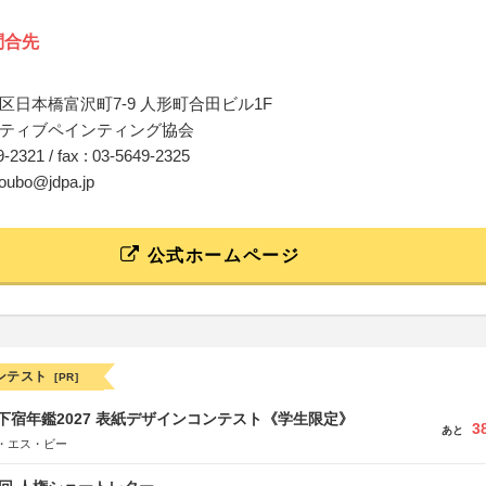
問合先
区日本橋富沢町7-9 人形町合田ビル1F
ティブペインティング協会
49-2321 / fax : 03-5649-2325
_oubo@jdpa.jp
公式ホームページ
ンテスト
[PR]
e学生下宿年鑑2027 表紙デザインコンテスト《学生限定》
3
あと
・エス・ビー