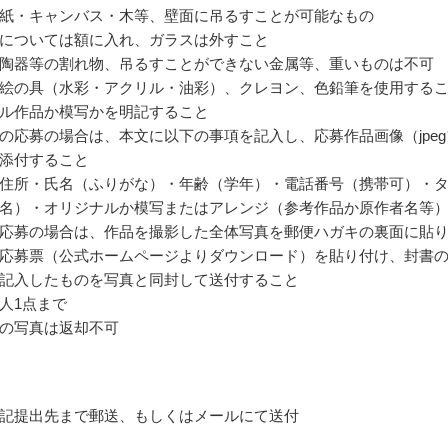
紙・キャンバス・木等、壁面に吊るすことが可能なもの
については額に入れ、ガラスは外すこと
陶器等の割れ物、吊るすことができない金属等、重いものは不可
絵の具（水彩・アクリル・油彩）、クレヨン、色鉛筆を使用する
ル作品か模写かを明記すること
の応募の場合は、本文に以下の事項を記入し、応募作品画像（jpeg
添付すること
住所・氏名（ふりがな）・年齢（学年）・電話番号（携帯可）・
名）・オリジナルか模写またはアレンジ（参考作品か原作者名等
応募の場合は、作品を撮影した全体写真を郵便ハガキの裏面に貼
応募票（公式ホームページよりダウンロード）を貼り付け、封書
記入したものを写真と同封して送付すること
人1点まで
の写真は返却不可
記提出先まで郵送、もしくはメールにて送付