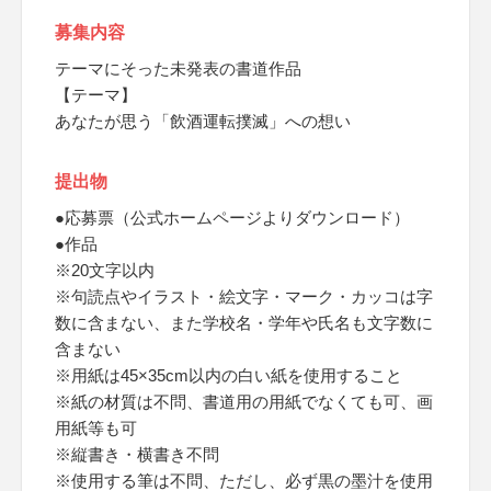
募集内容
テーマにそった未発表の書道作品
【テーマ】
あなたが思う「飲酒運転撲滅」への想い
提出物
●応募票（公式ホームページよりダウンロード）
●作品
※20文字以内
※句読点やイラスト・絵文字・マーク・カッコは字
数に含まない、また学校名・学年や氏名も文字数に
含まない
※用紙は45×35cm以内の白い紙を使用すること
※紙の材質は不問、書道用の用紙でなくても可、画
用紙等も可
※縦書き・横書き不問
※使用する筆は不問、ただし、必ず黒の墨汁を使用