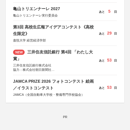
ツ協会
運営：TOKYO COMPANY株式会社
亀山トリエンナーレ 2027
5
あと
日
亀山トリエンナーレ実行委員会
第3回 高校生広報アイデアコンテスト《高校
29
生限定》
あと
日
嘉悦大学 経営経済学部
三井住友信託銀行 第4回 「わたし大
NEW
賞」
53
あと
日
三井住友信託銀行株式会社
協力：株式会社朝日新聞社
後援：日本郵便株式会社
JAMCA PRIZE 2026 フォトコンテスト 絵画
53
／イラストコンテスト
あと
日
JAMCA（全国自動車大学校・整備専門学校協会）
PR