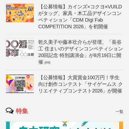
【公募情報】カインズ×コクヨ×VUILD
がタッグ、家具・木工品デザインコン
ペティション「CDM Digi Fab
COMPETITION 2026」を初開催
乾久美子や藤本壮介らが登壇、「長谷
工 住まいのデザインコンペティション
20回記念 特別講演会」が8月19日に開
催
[PR]
【公募情報】大賞賞金100万円！学生
向け創作コンテスト「サイゲームス ク
リエイティブコンテスト2026」が開催
特集
一覧