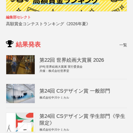
編集部セレクト
高額賞金コンテストランキング《2026年夏》
結果発表
一覧
第22回 世界絵画大賞展 2026
[PR]
世界絵画大賞展 実行委員会
共催：株式会社世界堂
第24回 CSデザイン賞 一般部門
株式会社中川ケミカル
第24回 CSデザイン賞 学生部門《学生
限定》
株式会社中川ケミカル