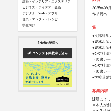
建築・インテリア・エクステリア
ビジネス・アイデア・企画
2025年09月
デジタル・Web・アプリ
作品提出・
音楽・エンタメ・レシピ
学生向け
賞
●文部科学
●農林水産
主催者の皆様へ
●農林水産
コンテスト掲載申し込み
●公益社団
（図書カー
●公益社団
（図書カー
●学校奨励
募集内容
課題にそっ
※本人が創
※AI作成