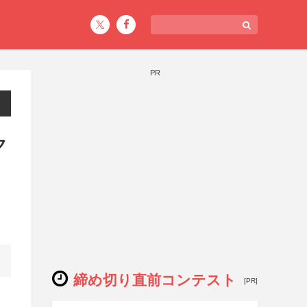
PR
ク
締め切り直前コンテスト
[PR]