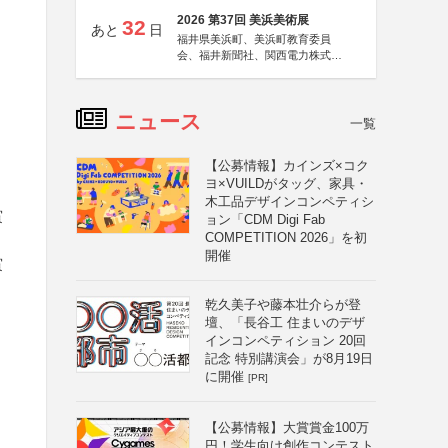
2026 第37回 美浜美術展
32
あと
日
福井県美浜町、美浜町教育委員
会、福井新聞社、関西電力株式会
社
ニュース
一覧
【公募情報】カインズ×コク
ヨ×VUILDがタッグ、家具・
木工品デザインコンペティシ
賞
ョン「CDM Digi Fab
COMPETITION 2026」を初
開催
賞
乾久美子や藤本壮介らが登
壇、「長谷工 住まいのデザ
インコンペティション 20回
記念 特別講演会」が8月19日
に開催
[PR]
【公募情報】大賞賞金100万
円！学生向け創作コンテスト