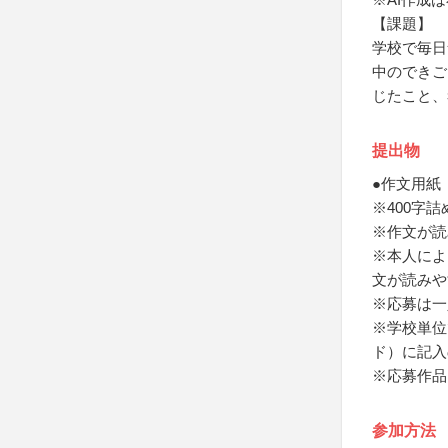
【課題】
学校で毎日
中のできご
じたこと、
提出物
●作文用紙
※400字
※作文が読
※本人によ
文が読みや
※応募は一
※学校単位
ド）に記入
※応募作品
参加方法