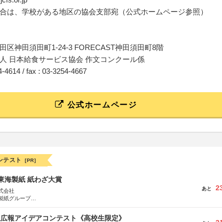
合は、学校がある地区の協会支部宛（公式ホームページ参照）
区神田須田町1-24-3 FORECAST神田須田町8階
人 日本給食サービス協会 作文コンクール係
54-4614 / fax : 03-3254-4667
公式ホームページ
ンテスト
[PR]
種東海製紙 紙わざ大賞
2
あと
式会社
製紙グループ
県長泉町
生広報アイデアコンテスト《高校生限定》