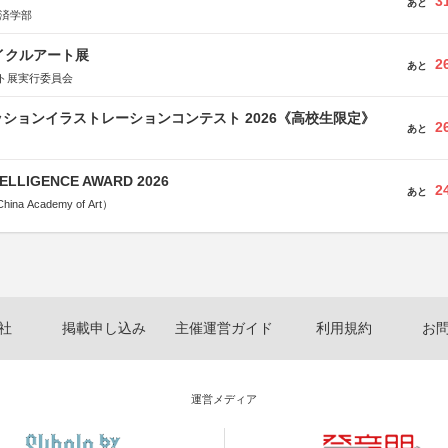
3
あと
経済学部
イクルアート展
2
あと
ト展実行委員会
ションイラストレーションコンテスト 2026《高校生限定》
2
あと
TELLIGENCE AWARD 2026
2
あと
a Academy of Art）
社
掲載申し込み
主催運営ガイド
利用規約
お
運営メディア