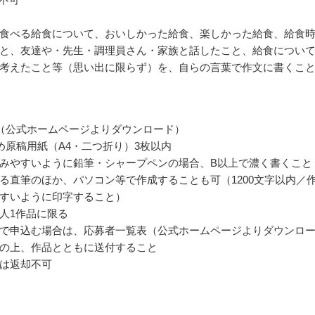
食べる給食について、おいしかった給食、楽しかった給食、給食
と、友達や・先生・調理員さん・家族と話したこと、給食につい
考えたこと等（思い出に限らず）を、自らの言葉で作文に書くこ
（公式ホームページよりダウンロード）
詰め原稿用紙（A4・二つ折り）3枚以内
みやすいように鉛筆・シャープペンの場合、B以上で濃く書くこと
る直筆のほか、パソコン等で作成することも可（1200文字以内／
すいように印字すること）
人1作品に限る
で申込む場合は、応募者一覧表（公式ホームページよりダウンロ
の上、作品とともに送付すること
は返却不可