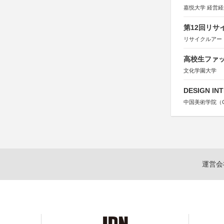
嘉悦大学 経営
第12回リサ
リサイクルアー
高校生ファッ
文化学園大学
DESIGN IN
中国美術学院（Chin
運営会