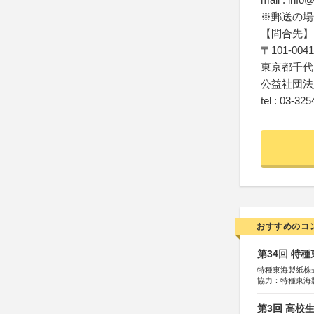
※郵送の場
【問合先】
〒101-0041
東京都千代田
公益社団法
tel : 03-32
おすすめのコ
第34回 特
特種東海製紙株
協力：特種東海
特別協賛：静岡
第3回 高校