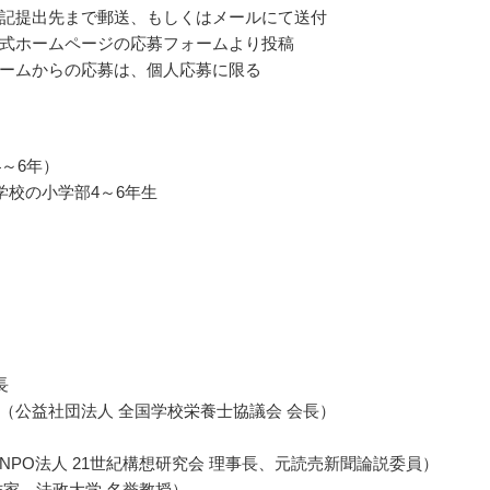
記提出先まで郵送、もしくはメールにて送付
式ホームページの応募フォームより投稿
ームからの応募は、個人応募に限る
4～6年）
学校の小学部4～6年生
長
（公益社団法人 全国学校栄養士協議会 会長）
NPO法人 21世紀構想研究会 理事長、元読売新聞論説委員）
作家、法政大学 名誉教授）