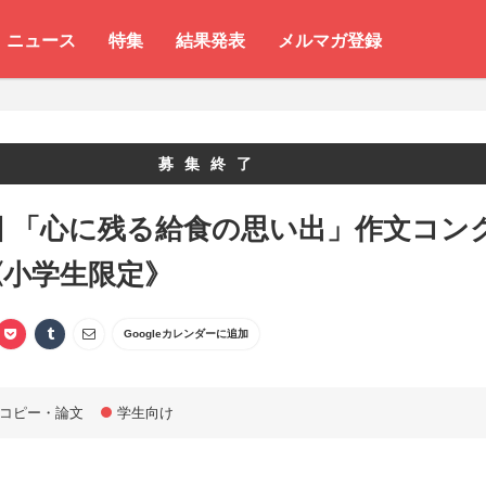
ニュース
特集
結果発表
メルマガ登録
募集終了
回 「心に残る給食の思い出」作文コン
《小学生限定》
Googleカレンダーに追加
コピー・論文
学生向け