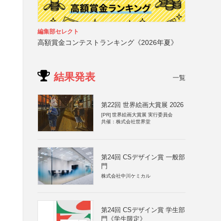
編集部セレクト
高額賞金コンテストランキング《2026年夏》
結果発表
一覧
第22回 世界絵画大賞展 2026
[PR]
世界絵画大賞展 実行委員会
共催：株式会社世界堂
第24回 CSデザイン賞 一般部
門
株式会社中川ケミカル
第24回 CSデザイン賞 学生部
門《学生限定》