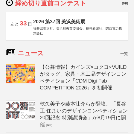
締め切り直前コンテスト
[PR]
2026 第37回 美浜美術展
33
あと
日
福井県美浜町、美浜町教育委員会、福井新聞社、関西電力株
式会社
ニュース
一覧
【公募情報】カインズ×コクヨ×VUILD
がタッグ、家具・木工品デザインコン
ペティション「CDM Digi Fab
COMPETITION 2026」を初開催
乾久美子や藤本壮介らが登壇、「長谷
工 住まいのデザインコンペティション
20回記念 特別講演会」が8月19日に開
催
[PR]