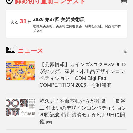
締め切り直前コンテスト
[PR]
2026 第37回 美浜美術展
31
あと
日
福井県美浜町、美浜町教育委員会、福井新聞社、関西電力株
式会社
ニュース
一覧
【公募情報】カインズ×コクヨ×VUILD
がタッグ、家具・木工品デザインコン
ペティション「CDM Digi Fab
COMPETITION 2026」を初開催
乾久美子や藤本壮介らが登壇、「長谷
工 住まいのデザインコンペティション
20回記念 特別講演会」が8月19日に開
催
[PR]