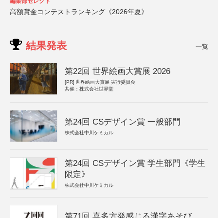
編集部セレクト
高額賞金コンテストランキング《2026年夏》
結果発表
一覧
第22回 世界絵画大賞展 2026
[PR]
世界絵画大賞展 実行委員会
共催：株式会社世界堂
第24回 CSデザイン賞 一般部門
株式会社中川ケミカル
第24回 CSデザイン賞 学生部門《学生
限定》
株式会社中川ケミカル
第71回 喜多方発感じる漢字あそび