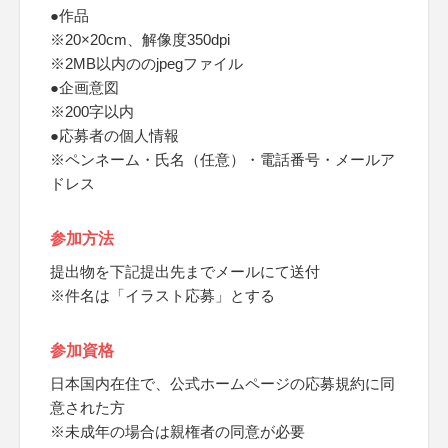
●作品
※20×20cm、解像度350dpi
※2MB以内ののjpegファイル
●企画意図
※200字以内
●応募者の個人情報
※ペンネーム・氏名（任意）・電話番号・メールア
ドレス
参加方法
提出物を下記提出先までメールにて送付
※件名は「イラスト応募」とする
参加資格
日本国内在住で、公式ホームページの応募規約に同
意された方
※未成年の場合は親権者の同意が必要