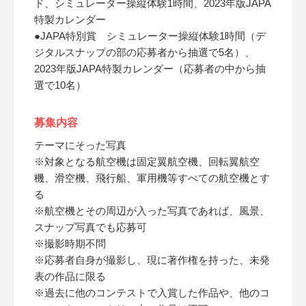
ド、シミュレーター操縦体験1時間、2023年版JAPA
特製カレンダー
●JAPA特別賞 シミュレーター操縦体験1時間（デ
ジタルスナップの部の応募者から抽選で5名）、
2023年版JAPA特製カレンダー（応募者の中から抽
選で10名）
募集内容
テーマにそった写真
※対象となる航空機は固定翼航空機、回転翼航空
機、滑空機、飛行船、軍用機等すべての航空機とす
る
※航空機とその周辺が入った写真であれば、風景、
スナップ写真でも応募可
※撮影時期不問
※応募者自身が撮影し、現に著作権を持った、未発
表の作品に限る
※過去に他のコンテストで入賞した作品や、他のコ