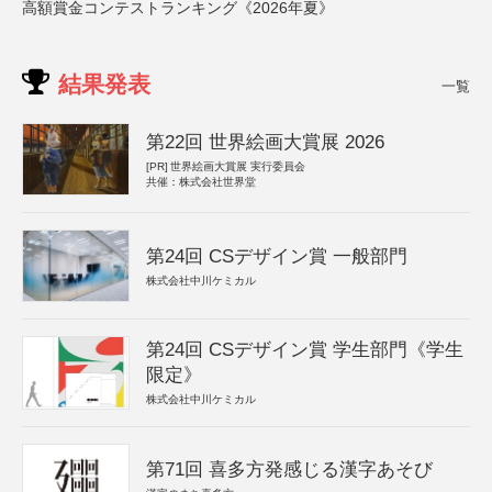
高額賞金コンテストランキング《2026年夏》
結果発表
一覧
第22回 世界絵画大賞展 2026
[PR]
世界絵画大賞展 実行委員会
共催：株式会社世界堂
第24回 CSデザイン賞 一般部門
株式会社中川ケミカル
第24回 CSデザイン賞 学生部門《学生
限定》
株式会社中川ケミカル
第71回 喜多方発感じる漢字あそび