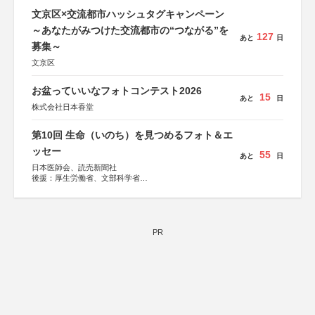
文京区×交流都市ハッシュタグキャンペーン
～あなたがみつけた交流都市の“つながる”を
127
あと
日
募集～
文京区
お盆っていいなフォトコンテスト2026
15
あと
日
株式会社日本香堂
第10回 生命（いのち）を見つめるフォト＆エ
ッセー
55
あと
日
日本医師会、読売新聞社
後援：厚生労働省、文部科学省
協賛：東京海上日動火災保険株式会社、東京海上日動あん
しん生命保険株式会社
PR