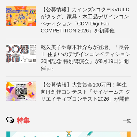
【公募情報】カインズ×コクヨ×VUILD
がタッグ、家具・木工品デザインコン
ペティション「CDM Digi Fab
COMPETITION 2026」を初開催
乾久美子や藤本壮介らが登壇、「長谷
工 住まいのデザインコンペティション
20回記念 特別講演会」が8月19日に開
催
[PR]
【公募情報】大賞賞金100万円！学生
向け創作コンテスト「サイゲームス ク
リエイティブコンテスト2026」が開催
特集
一覧