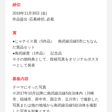
締切
2018年11月30日 (金)
作品提出･応募締切､必着
賞
●じゃナイス賞（5作品） 南武線沿線5市にちなん
だ賞品セット
●南武線賞（1作品） 記念品
※その他特典として、投稿写真をオリジナルポスタ
ーとして発表
募集内容
テーマにそった写真
※2017年10月以降に南武線沿線5自治体内（川崎
市、稲城市、府中市、国立市、立川市）で撮影した
写真または他の地域から南武線沿線5自治体を撮影
した写真を対象とする