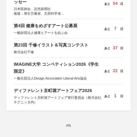
ッセー
54
あと
日
日本医師会、読売新聞社
後援：厚生労働省、文部科学省
協賛：東京海上日動火災保険株式会社、東京海上日動あん
しん生命保険株式会社
第4回 健康をめざすアート公募展
7
あと
日
一般財団法人健康とアートを結ぶ会
第23回 千修イラスト＆写真コンテスト
37
あと
日
株式会社千修
IMAGINE大学 コンペティション2026《学生
22
限定》
あと
日
一般社団法人Design Association Liberal Arts協会
ディファレント京町堀アートフェア2026
1
あと
日
ディファレント京町堀アートフェア実行委員会（株式会社
チグニッタ内）
PR