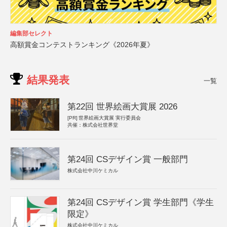
編集部セレクト
高額賞金コンテストランキング《2026年夏》
結果発表
一覧
第22回 世界絵画大賞展 2026
[PR]
世界絵画大賞展 実行委員会
共催：株式会社世界堂
第24回 CSデザイン賞 一般部門
株式会社中川ケミカル
第24回 CSデザイン賞 学生部門《学生
限定》
株式会社中川ケミカル