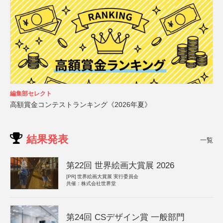
編集部セレクト
高額賞金コンテストランキング《2026年夏》
結果発表
一覧
第22回 世界絵画大賞展 2026
[PR]
世界絵画大賞展 実行委員会
共催：株式会社世界堂
第24回 CSデザイン賞 一般部門