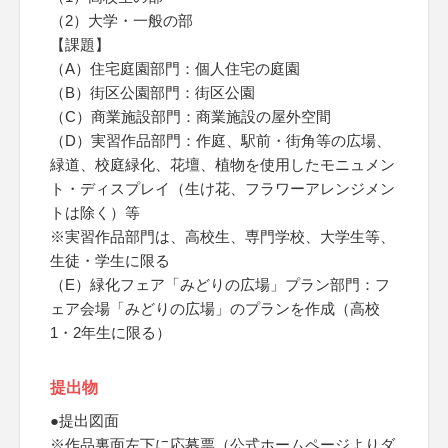
（2）大学・一般の部
【課題】
（A）住宅庭園部門：個人住宅の庭園
（B）街区公園部門：街区公園
（C）商業施設部門：商業施設の屋外空間
（D）実習作品部門：作庭、駅前・街角等の広場、
緑道、校庭緑化、花壇、植物を使用したモニュメン
ト・ディスプレイ（生け花、フラワーアレンジメン
トは除く）等
※実習作品部門は、高校生、専門学校、大学生等、
生徒・学生に限る
（E）緑化フェア「みどりの広場」プラン部門：フ
ェア会場「みどりの広場」のプランを作成（高校
1・2年生に限る）
提出物
●提出図面
※作品裏面左下に応募票（公式ホームページよりダ