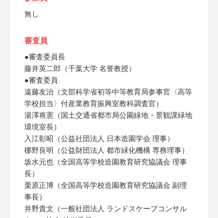
無し
審査員
●審査委員長
藤井英二郎（千葉大学 名誉教授）
●審査委員
遠藤友治（文部科学省初等中等教育局参事官〈高等
学校担当〉付産業教育振興室教科調査官）
湯澤将憲（国土交通省都市局公園緑地・景観課緑地
環境室長）
入江彰昭（公益社団法人 日本造園学会 理事）
梛野良明（公益財団法人 都市緑化機構 専務理事）
坂水元也（全国高等学校造園教育研究協議会 理事
長）
栗原正博（全国高等学校造園教育研究協議会 副理
事長）
井野貴文（一般社団法人 ランドスケープコンサル