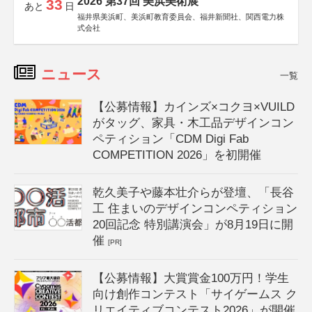
2026 第37回 美浜美術展
33
あと
日
福井県美浜町、美浜町教育委員会、福井新聞社、関西電力株
式会社
ニュース
一覧
【公募情報】カインズ×コクヨ×VUILD
がタッグ、家具・木工品デザインコン
ペティション「CDM Digi Fab
COMPETITION 2026」を初開催
乾久美子や藤本壮介らが登壇、「長谷
工 住まいのデザインコンペティション
20回記念 特別講演会」が8月19日に開
催
[PR]
【公募情報】大賞賞金100万円！学生
向け創作コンテスト「サイゲームス ク
リエイティブコンテスト2026」が開催