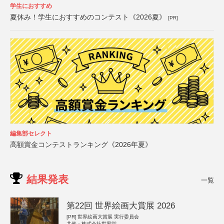
学生におすすめ
夏休み！学生におすすめのコンテスト《2026夏》
[PR]
編集部セレクト
高額賞金コンテストランキング《2026年夏》
結果発表
一覧
第22回 世界絵画大賞展 2026
[PR]
世界絵画大賞展 実行委員会
共催：株式会社世界堂