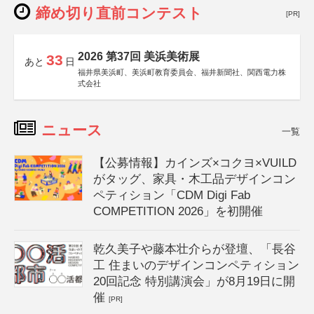
締め切り直前コンテスト
[PR]
2026 第37回 美浜美術展
33
あと
日
福井県美浜町、美浜町教育委員会、福井新聞社、関西電力株
式会社
ニュース
一覧
【公募情報】カインズ×コクヨ×VUILD
がタッグ、家具・木工品デザインコン
ペティション「CDM Digi Fab
COMPETITION 2026」を初開催
乾久美子や藤本壮介らが登壇、「長谷
工 住まいのデザインコンペティション
20回記念 特別講演会」が8月19日に開
催
[PR]