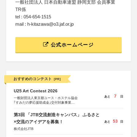
一般社団法人 日本自動車連盟 静岡支部 会員事業
TR係
tel : 054-654-1515
mail : h-kitazawa@o3.jaf.or.jp
公式ホームページ
おすすめのコンテスト
[PR]
U25 Art Contest 2026
7
あと
日
一般財団法人東京都ユース・ホステル協会
｢すみだの夢応援助成金｣交付対象事業
すみだ五彩の芸術祭 連携企画
第3回 「JTB交流創造キャンバス」 ふるさと
53
×交流のアイデアを募集！
あと
日
株式会社JTB