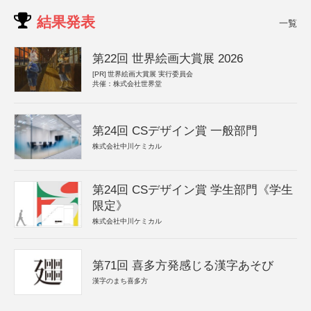
結果発表
一覧
第22回 世界絵画大賞展 2026
[PR]
世界絵画大賞展 実行委員会
共催：株式会社世界堂
第24回 CSデザイン賞 一般部門
株式会社中川ケミカル
第24回 CSデザイン賞 学生部門《学生
限定》
株式会社中川ケミカル
第71回 喜多方発感じる漢字あそび
漢字のまち喜多方