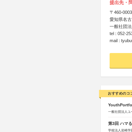
提出先・
〒460-0003
愛知県名古屋
一般社団法
tel : 052-2
mail : tyu
おすすめのコ
YouthPortfo
一般社団法人ユ
第3回 ハマ
学校法人岩崎学