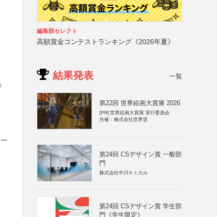
編集部セレクト
高額賞金コンテストランキング《2026年夏》
結果発表
一覧
ジ
第22回 世界絵画大賞展 2026
[PR]
世界絵画大賞展 実行委員会
共催：株式会社世界堂
は一
第24回 CSデザイン賞 一般部
門
株式会社中川ケミカル
第24回 CSデザイン賞 学生部
門《学生限定》