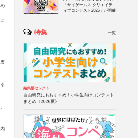
「サイゲームス クリエイテ
含め
ィブコンテスト2026」が開催
特に
特集
一覧
な表
かる
編集部セレクト
自由研究にもおすすめ！小学生向けコンテスト
、
まとめ《2026夏》
し、
た内