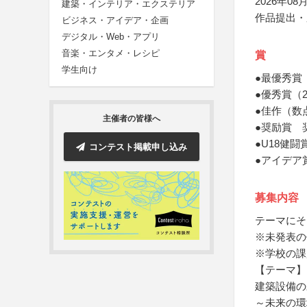
2026年08月
建築・インテリア・エクステリア
作品提出・
ビジネス・アイデア・企画
デジタル・Web・アプリ
音楽・エンタメ・レシピ
賞
学生向け
●最優秀賞
●優秀賞（
●佳作（数
主催者の皆様へ
●奨励賞 
●U18健
コンテスト掲載申し込み
●アイデア
募集内容
テーマにそ
※未発表の
※学校の課
【テーマ】
建築設備の
～未来の環