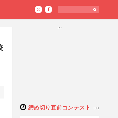
PR
校
締め切り直前コンテスト
[PR]