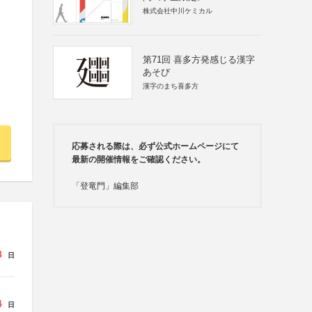
株式会社中川ケミカル
第71回 喜多方発感じる漢字
あそび
漢字のまち喜多方
応募される際は、必ず公式ホームページにて
最新の開催情報をご確認ください。
「登竜門」編集部
8
日
4
日