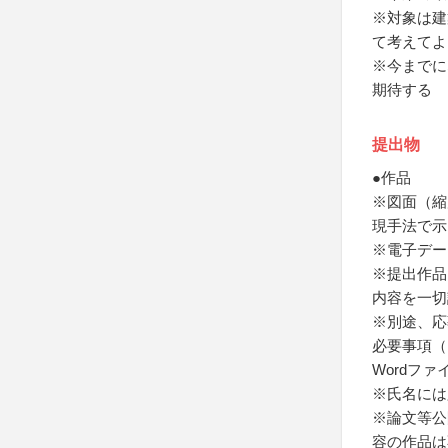
※対象は建
て考えてよ
※今までに
期待する
提出物
●作品
※図面（縮
現手法で示
※電子デー
※提出作品
内容を一切
※別途、応
必要事項（
Wordフ
※氏名には
※論文等公
容の作品は