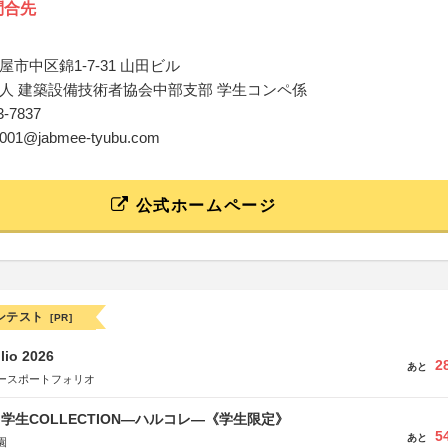
問合先
市中区錦1-7-31 山田ビル
人 建築設備技術者協会中部支部 学生コンペ係
53-7837
bu001@jabmee-tyubu.com
公式ホームページ
ンテスト
[PR]
lio 2026
2
あと
ースポートフォリオ
る学生COLLECTION―ハルコレ―《学生限定》
5
あと
園