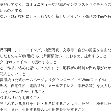
築だけでなく、コミュニティーや地域のインフラストラクチャも
いものとする
ない（既存技術にとらわれない）新しいアイデア・発想の作品を
尺不問）、ドローイング、模型写真、文章等、自分の提案を自由
したものをA3判用紙1枚（片面横使い）におさめ、提出すること
タ（pdfファイル）で提出すること
と「作品に込めた思い」の文中には、応募者の所属や氏名等がわ
記入しないこと
募用紙（公式ホームページよりダウンロード）のWordファイルに
氏名、自宅住所、電話番号、メールアドレス、学校名等）を入力
ァイルをメールで送付すること
必ずふりがなを書くこと
開されている資料を引用・参考にすることは可、ただし、模倣し
不可、また、引用する場合は引用先を明記すること