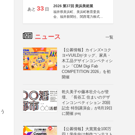
2026 第37回 美浜美術展
33
あと
日
福井県美浜町、美浜町教育委員
会、福井新聞社、関西電力株式会
社
ニュース
一覧
【公募情報】カインズ×コク
ヨ×VUILDがタッグ、家具・
木工品デザインコンペティシ
ョン「CDM Digi Fab
COMPETITION 2026」を初
開催
乾久美子や藤本壮介らが登
壇、「長谷工 住まいのデザ
インコンペティション 20回
記念 特別講演会」が8月19日
扱う
に開催
[PR]
【公募情報】大賞賞金100万
円！学生向け創作コンテスト