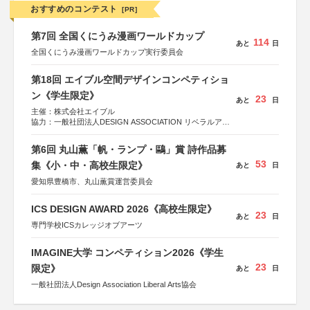
おすすめのコンテスト
[PR]
第7回 全国くにうみ漫画ワールドカップ
114
あと
日
全国くにうみ漫画ワールドカップ実行委員会
第18回 エイブル空間デザインコンペティショ
ン《学生限定》
23
あと
日
主催：株式会社エイブル
協力：一般社団法人DESIGN ASSOCIATION リベラルアー
ツ協会
運営：TOKYO COMPANY株式会社
第6回 丸山薫「帆・ランプ・鷗」賞 詩作品募
53
集《小・中・高校生限定》
あと
日
愛知県豊橋市、丸山薫賞運営委員会
ICS DESIGN AWARD 2026《高校生限定》
23
あと
日
専門学校ICSカレッジオブアーツ
IMAGINE大学 コンペティション2026《学生
23
限定》
あと
日
一般社団法人Design Association Liberal Arts協会