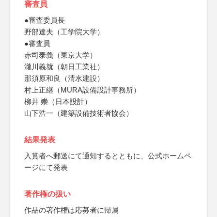
審査員
●審査委員長
野部達夫（工学院大学）
●審査員
赤司泰義（東京大学）
瀧川義就（朝日工業社）
那須原和良（清水建設）
村上正継（MURA設備設計事務所）
柳井 崇（日本設計）
山下浩一（建築設備技術者協会）
結果発表
入賞者へ郵送にて通知するとともに、公式ホームペ
ージにて発表
著作権の扱い
作品の著作権は応募者に帰属