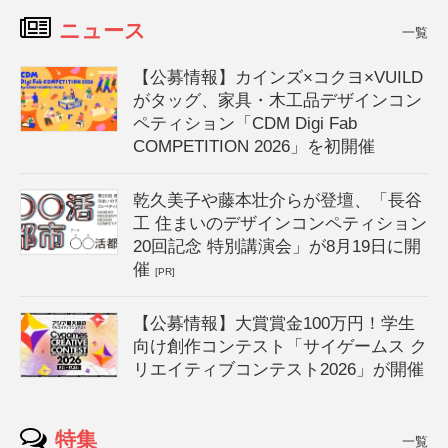
ニュース
一覧
【公募情報】カインズ×コクヨ×VUILD
がタッグ、家具・木工品デザインコン
ペティション「CDM Digi Fab
COMPETITION 2026」を初開催
乾久美子や藤本壮介らが登壇、「長谷
工 住まいのデザインコンペティション
20回記念 特別講演会」が8月19日に開
催
[PR]
【公募情報】大賞賞金100万円！学生
向け創作コンテスト「サイゲームス ク
リエイティブコンテスト2026」が開催
特集
一覧