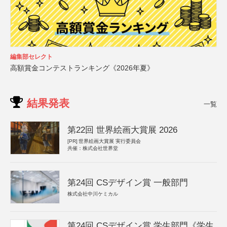
編集部セレクト
高額賞金コンテストランキング《2026年夏》
結果発表
一覧
第22回 世界絵画大賞展 2026
[PR]
世界絵画大賞展 実行委員会
共催：株式会社世界堂
第24回 CSデザイン賞 一般部門
株式会社中川ケミカル
第24回 CSデザイン賞 学生部門《学生