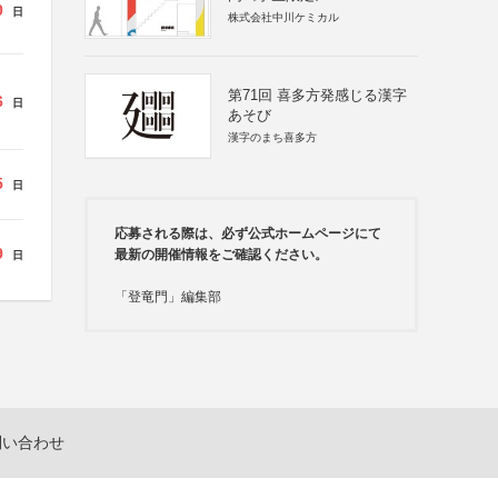
0
日
株式会社中川ケミカル
第71回 喜多方発感じる漢字
6
日
あそび
漢字のまち喜多方
5
日
応募される際は、必ず公式ホームページにて
9
最新の開催情報をご確認ください。
日
「登竜門」編集部
問い合わせ