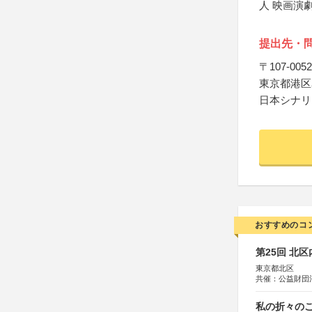
人 映画演
提出先・
〒107-0052
東京都港区赤
日本シナリ
おすすめのコ
第25回 北
東京都北区
共催：公益財団
協力：一般財団
協賛：株式会社
私の折々のこ