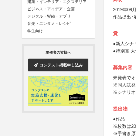
建築・インテリア・エクステリア
ビジネス・アイデア・企画
2019年09月
デジタル・Web・アプリ
作品提出･
音楽・エンタメ・レシピ
学生向け
賞
●新人シナ
●特別賞 
主催者の皆様へ
コンテスト掲載申し込み
募集内容
未発表でオ
※同人誌発
※シナリオ
提出物
●作品
※枚数は2
※手書き原