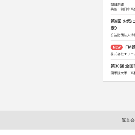
朝日新聞
共催：朝日中高
第6回 お気
定》
公益財団法人博
FM徳
NEW
株式会社エフエ
第30回 全
國學院大學、高
運営会