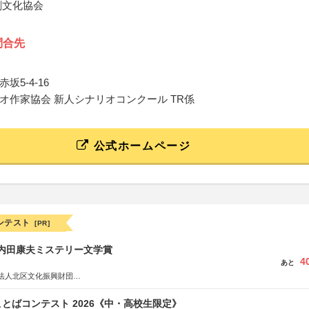
劇文化協会
問合先
坂5-4-16
オ作家協会 新人シナリオコンクール TR係
公式ホームページ
ンテスト
[PR]
区内田康夫ミステリー文学賞
4
あと
法人北区文化振興財団
法人内田康夫財団
実業之日本社
とばコンテスト 2026《中・高校生限定》