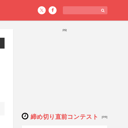
PR
締め切り直前コンテスト
[PR]