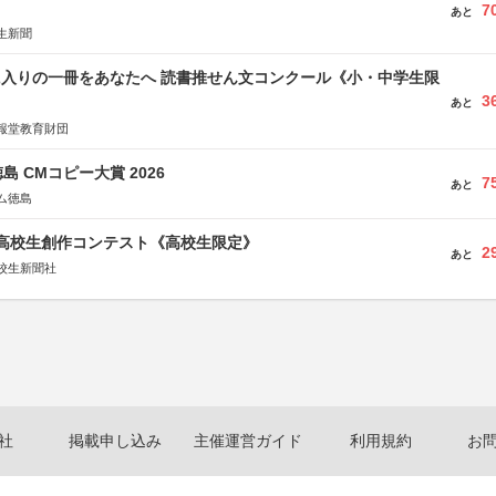
7
あと
生新聞
に入りの一冊をあなたへ 読書推せん文コンクール《小・中学生限
3
あと
報堂教育財団
島 CMコピー大賞 2026
7
あと
ム徳島
国高校生創作コンテスト《高校生限定》
2
あと
校生新聞社
社
掲載申し込み
主催運営ガイド
利用規約
お