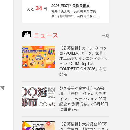
2026 第37回 美浜美術展
34
あと
日
福井県美浜町、美浜町教育委員
会、福井新聞社、関西電力株式会
社
ニュース
一覧
【公募情報】カインズ×コク
ヨ×VUILDがタッグ、家具・
木工品デザインコンペティシ
ョン「CDM Digi Fab
COMPETITION 2026」を初
開催
不可
乾久美子や藤本壮介らが登
壇、「長谷工 住まいのデザ
インコンペティション 20回
記念 特別講演会」が8月19日
に開催
[PR]
【公募情報】大賞賞金100万
円！学生向け創作コンテスト