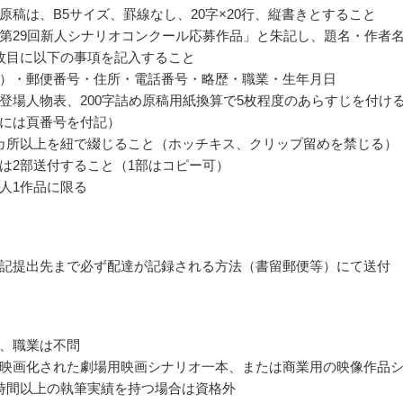
原稿は、B5サイズ、罫線なし、20字×20行、縦書きとすること
第29回新人シナリオコンクール応募作品」と朱記し、題名・作者
枚目に以下の事項を記入すること
）・郵便番号・住所・電話番号・略歴・職業・生年月日
登場人物表、200字詰め原稿用紙換算で5枚程度のあらすじを付け
には頁番号を付記）
カ所以上を紐で綴じること（ホッチキス、クリップ留めを禁じる）
は2部送付すること（1部はコピー可）
人1作品に限る
記提出先まで必ず配達が記録される方法（書留郵便等）にて送付
、職業は不問
映画化された劇場用映画シナリオ一本、または商業用の映像作品
時間以上の執筆実績を持つ場合は資格外