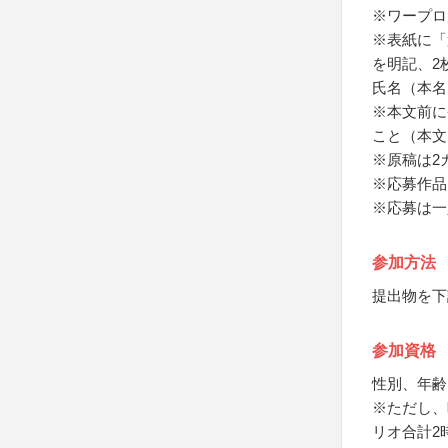
※ワープロ
※表紙に「
を明記、2
氏名（本名
※本文前に
こと（本文
※原稿は2
※応募作品
※応募は一
参加方法
提出物を下
参加資格
性別、年齢
※ただし、
リオ合計2