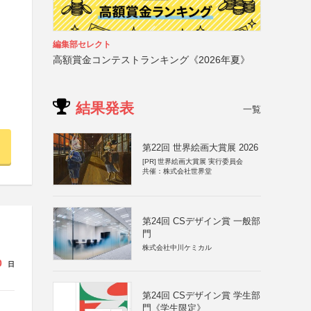
編集部セレクト
高額賞金コンテストランキング《2026年夏》
結果発表
一覧
第22回 世界絵画大賞展 2026
[PR]
世界絵画大賞展 実行委員会
共催：株式会社世界堂
第24回 CSデザイン賞 一般部
門
株式会社中川ケミカル
0
日
第24回 CSデザイン賞 学生部
門《学生限定》