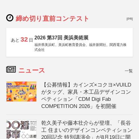
締め切り直前コンテスト
[PR]
2026 第37回 美浜美術展
32
あと
日
福井県美浜町、美浜町教育委員会、福井新聞社、関西電力株
式会社
ニュース
一覧
【公募情報】カインズ×コクヨ×VUILD
がタッグ、家具・木工品デザインコン
ペティション「CDM Digi Fab
COMPETITION 2026」を初開催
乾久美子や藤本壮介らが登壇、「長谷
工 住まいのデザインコンペティション
20回記念 特別講演会」が8月19日に開