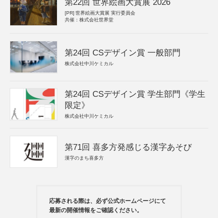
第22回 世界絵画大賞展 2026
[PR]
世界絵画大賞展 実行委員会
共催：株式会社世界堂
第24回 CSデザイン賞 一般部門
株式会社中川ケミカル
第24回 CSデザイン賞 学生部門《学生
限定》
株式会社中川ケミカル
第71回 喜多方発感じる漢字あそび
漢字のまち喜多方
応募される際は、必ず公式ホームページにて
最新の開催情報をご確認ください。