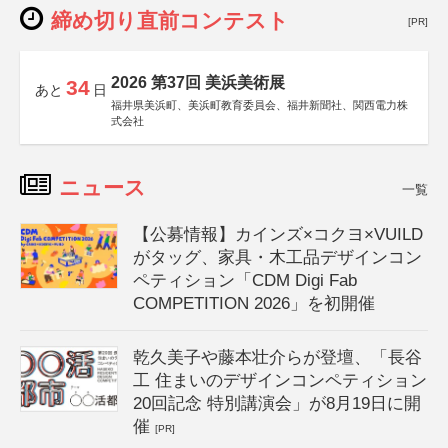
締め切り直前コンテスト
[PR]
2026 第37回 美浜美術展
34
あと
日
福井県美浜町、美浜町教育委員会、福井新聞社、関西電力株
式会社
ニュース
一覧
【公募情報】カインズ×コクヨ×VUILD
がタッグ、家具・木工品デザインコン
ペティション「CDM Digi Fab
COMPETITION 2026」を初開催
乾久美子や藤本壮介らが登壇、「長谷
工 住まいのデザインコンペティション
20回記念 特別講演会」が8月19日に開
催
[PR]