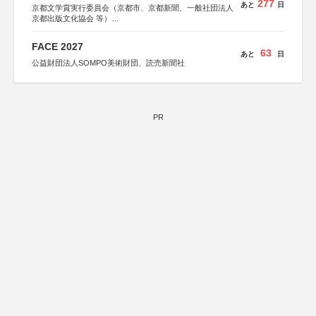
277
あと
日
京都文学賞実行委員会（京都市、京都新聞、一般社団法人
京都出版文化協会 等）
協力：京都府書店商業組合、朝日新聞出版、
KADOKAWA、河出書房新社、幻冬舎、講談社、光文社、
FACE 2027
集英社、小学館、祥伝社、新潮社、淡交社、ちいさいミシ
63
あと
日
マ社、徳間書店、早川書房、PHP研究所、双葉社、文藝春
公益財団法人SOMPO美術財団、読売新聞社
秋、ポプラ社、毎日新聞出版
PR