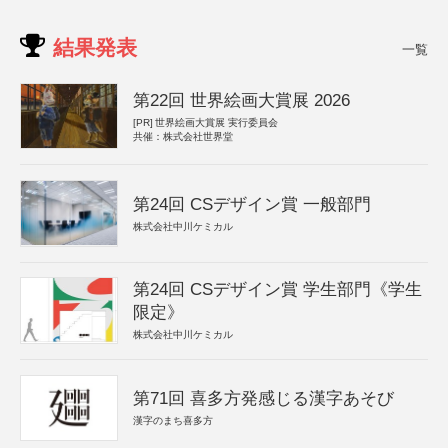
結果発表
一覧
第22回 世界絵画大賞展 2026
[PR]
世界絵画大賞展 実行委員会
共催：株式会社世界堂
第24回 CSデザイン賞 一般部門
株式会社中川ケミカル
第24回 CSデザイン賞 学生部門《学生
限定》
株式会社中川ケミカル
第71回 喜多方発感じる漢字あそび
漢字のまち喜多方