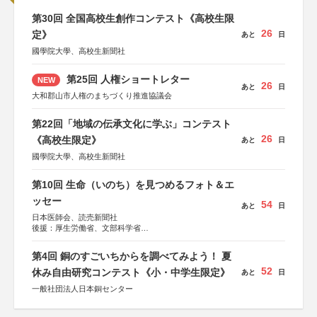
第30回 全国高校生創作コンテスト《高校生限
26
定》
あと
日
國學院大學、高校生新聞社
第25回 人権ショートレター
NEW
26
あと
日
大和郡山市人権のまちづくり推進協議会
第22回「地域の伝承文化に学ぶ」コンテスト
26
《高校生限定》
あと
日
國學院大學、高校生新聞社
第10回 生命（いのち）を見つめるフォト＆エ
ッセー
54
あと
日
日本医師会、読売新聞社
後援：厚生労働省、文部科学省
協賛：東京海上日動火災保険株式会社、東京海上日動あん
しん生命保険株式会社
第4回 銅のすごいちからを調べてみよう！ 夏
52
休み自由研究コンテスト《小・中学生限定》
あと
日
一般社団法人日本銅センター