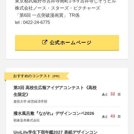
東京都武蔵野市吉祥寺南町1-9-9 吉祥寺じぞうビル
株式会社ノース・スターズ・ピクチャーズ
「第6回 一点突破漫画賞」 TR係
tel : 0422-24-6775
公式ホームページ
おすすめのコンテスト
[PR]
第3回 高校生広報アイデアコンテスト《高校
32
生限定》
あと
日
嘉悦大学 経営経済学部
撥水風呂敷『ながれ』デザインコンペ2026
43
あと
日
朝倉染布株式会社
UniLife学生下宿年鑑2027 表紙デザインコン