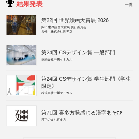
結果発表
一覧
第22回 世界絵画大賞展 2026
[PR]
世界絵画大賞展 実行委員会
共催：株式会社世界堂
第24回 CSデザイン賞 一般部門
株式会社中川ケミカル
第24回 CSデザイン賞 学生部門《学生
限定》
株式会社中川ケミカル
第71回 喜多方発感じる漢字あそび
漢字のまち喜多方