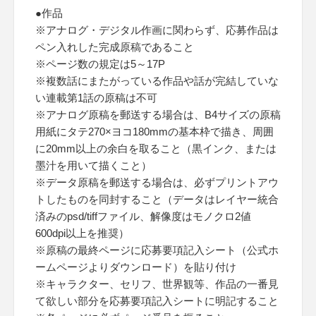
●作品
※アナログ・デジタル作画に関わらず、応募作品は
ペン入れした完成原稿であること
※ページ数の規定は5～17P
※複数話にまたがっている作品や話が完結していな
い連載第1話の原稿は不可
※アナログ原稿を郵送する場合は、B4サイズの原稿
用紙にタテ270×ヨコ180mmの基本枠で描き、周囲
に20mm以上の余白を取ること（黒インク、または
墨汁を用いて描くこと）
※データ原稿を郵送する場合は、必ずプリントアウ
トしたものを同封すること（データはレイヤー統合
済みのpsd/tiffファイル、解像度はモノクロ2値
600dpi以上を推奨）
※原稿の最終ページに応募要項記入シート（公式ホ
ームページよりダウンロード）を貼り付け
※キャラクター、セリフ、世界観等、作品の一番見
て欲しい部分を応募要項記入シートに明記すること