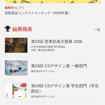
編集部セレクト
高額賞金コンテストランキング《2026年夏》
結果発表
一覧
第22回 世界絵画大賞展 2026
[PR]
世界絵画大賞展 実行委員会
共催：株式会社世界堂
第24回 CSデザイン賞 一般部門
株式会社中川ケミカル
第24回 CSデザイン賞 学生部門《学生
限定》
株式会社中川ケミカル