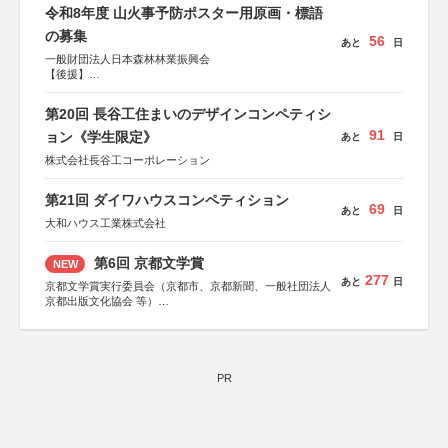
令和8年度 山火事予防ポスター用原画・標語
の募集
56
あと
日
一般財団法人日本森林林業振興会
【後援】
総務省消防庁、文部科学省、林野庁、全国森林組合連合
会、森林火災対策協会
第20回 長谷工住まいのデザインコンペティシ
91
ョン《学生限定》
あと
日
株式会社長谷工コーポレーション
第21回 ダイワハウスコンペティション
69
あと
日
大和ハウス工業株式会社
第6回 京都文学賞
NEW
277
あと
日
京都文学賞実行委員会（京都市、京都新聞、一般社団法人
京都出版文化協会 等）
協力：京都府書店商業組合、朝日新聞出版、
KADOKAWA、河出書房新社、幻冬舎、講談社、光文社、
集英社、小学館、祥伝社、新潮社、淡交社、ちいさいミシ
マ社、徳間書店、早川書房、PHP研究所、双葉社、文藝春
秋、ポプラ社、毎日新聞出版
PR