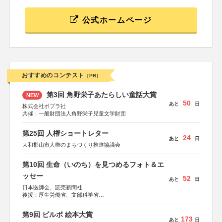
公式ホームページ
おすすめのコンテスト
[PR]
第3回 角野栄子あたらしい童話大賞
NEW
50
あと
日
株式会社ポプラ社
共催：一般財団法人角野栄子児童文学財団
第25回 人権ショートレター
24
あと
日
大和郡山市人権のまちづくり推進協議会
第10回 生命（いのち）を見つめるフォト＆エ
ッセー
52
あと
日
日本医師会、読売新聞社
後援：厚生労働省、文部科学省
協賛：東京海上日動火災保険株式会社、東京海上日動あん
しん生命保険株式会社
第9回 ビルボ 絵本大賞
173
あと
日