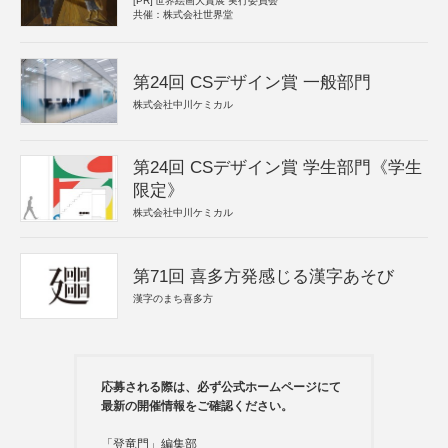
[PR]
世界絵画大賞展 実行委員会
共催：株式会社世界堂
第24回 CSデザイン賞 一般部門
株式会社中川ケミカル
第24回 CSデザイン賞 学生部門《学生
限定》
株式会社中川ケミカル
第71回 喜多方発感じる漢字あそび
漢字のまち喜多方
応募される際は、必ず公式ホームページにて
最新の開催情報をご確認ください。
「登竜門」編集部