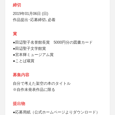
締切
2019年01月06日 (日)
作品提出･応募締切､必着
賞
●田辺聖子名誉館長賞 5000円分の図書カード
●田辺聖子文学館賞
●宮本輝ミュージアム賞
●ことば蔵賞
募集内容
自分で考えた架空の本のタイトル
※自作未発表作品に限る
提出物
●応募用紙（公式ホームページよりダウンロード）