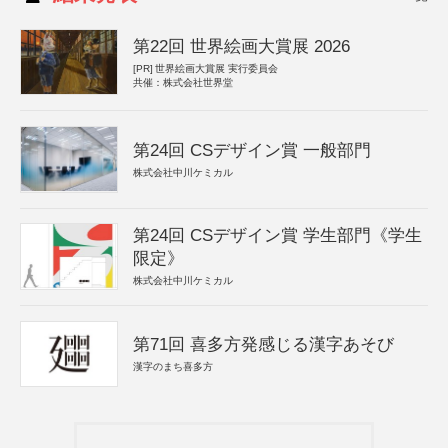
第22回 世界絵画大賞展 2026
[PR]
世界絵画大賞展 実行委員会
共催：株式会社世界堂
第24回 CSデザイン賞 一般部門
株式会社中川ケミカル
第24回 CSデザイン賞 学生部門《学生
限定》
株式会社中川ケミカル
第71回 喜多方発感じる漢字あそび
漢字のまち喜多方