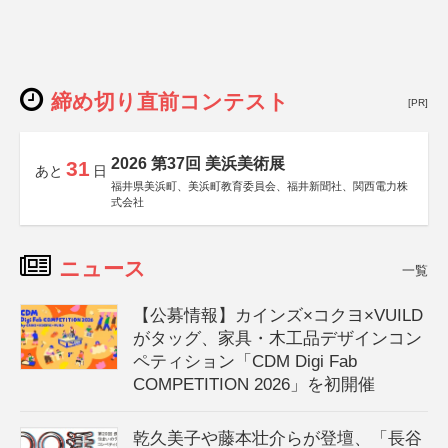
締め切り直前コンテスト
[PR]
2026 第37回 美浜美術展
31
あと
日
福井県美浜町、美浜町教育委員会、福井新聞社、関西電力株
式会社
ニュース
一覧
【公募情報】カインズ×コクヨ×VUILD
がタッグ、家具・木工品デザインコン
ペティション「CDM Digi Fab
COMPETITION 2026」を初開催
乾久美子や藤本壮介らが登壇、「長谷