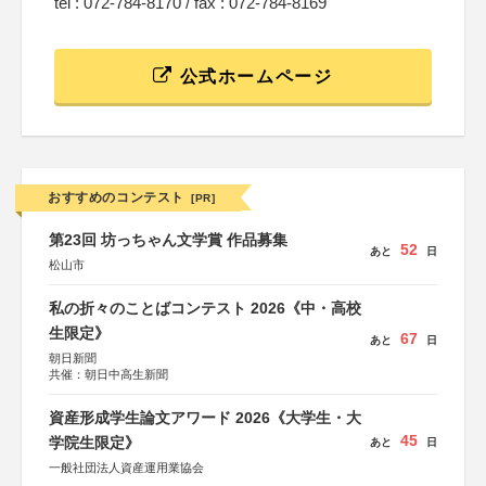
tel : 072-784-8170 / fax : 072-784-8169
公式ホームページ
おすすめのコンテスト
[PR]
第23回 坊っちゃん文学賞 作品募集
52
あと
日
松山市
私の折々のことばコンテスト 2026《中・高校
生限定》
67
あと
日
朝日新聞
共催：朝日中高生新聞
資産形成学生論文アワード 2026《大学生・大
45
学院生限定》
あと
日
一般社団法人資産運用業協会