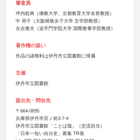
審査員
坪内稔典（佛教大学、京都教育大学名誉教授）
中 周子（大阪樟蔭女子大学 文学部教授）
永吉雅夫（追手門学院大学 国際教養学部教授）
著作権の扱い
作品の諸権利は伊丹市立図書館に帰属
主催
伊丹市立図書館
提出先・問合先
〒664-0895
兵庫県伊丹市宮ノ前3-7-4
伊丹市立図書館「ことば蔵」（交流担当）
「日本一短い自分史」募集 TR係