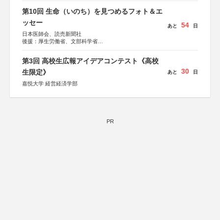
第10回 生命（いのち）を見つめるフォト＆エ
ッセー
54
あと
日
日本医師会、読売新聞社
後援：厚生労働省、文部科学省
協賛：東京海上日動火災保険株式会社、東京海上日動あん
しん生命保険株式会社
第3回 高校生広報アイデアコンテスト《高校
30
生限定》
あと
日
嘉悦大学 経営経済学部
PR