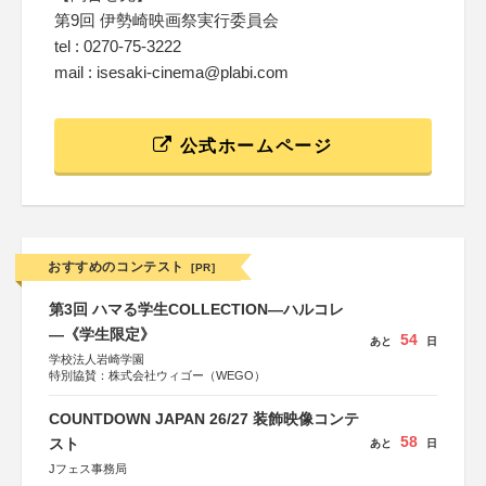
第9回 伊勢崎映画祭実行委員会
tel : 0270-75-3222
mail : isesaki-cinema@plabi.com
公式ホームページ
おすすめのコンテスト
[PR]
第3回 ハマる学生COLLECTION―ハルコレ
―《学生限定》
54
あと
日
学校法人岩崎学園
特別協賛：株式会社ウィゴー（WEGO）
COUNTDOWN JAPAN 26/27 装飾映像コンテ
58
スト
あと
日
Jフェス事務局