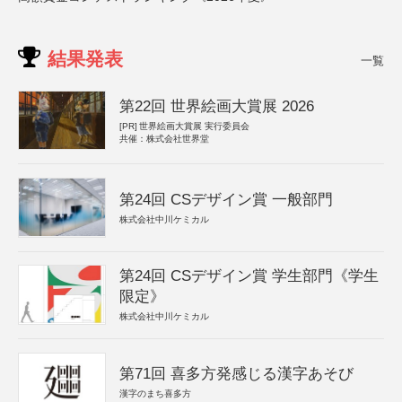
結果発表
一覧
第22回 世界絵画大賞展 2026
[PR]
世界絵画大賞展 実行委員会
共催：株式会社世界堂
第24回 CSデザイン賞 一般部門
株式会社中川ケミカル
第24回 CSデザイン賞 学生部門《学生
限定》
株式会社中川ケミカル
第71回 喜多方発感じる漢字あそび
漢字のまち喜多方