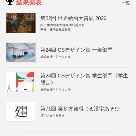
結果発表
一覧
第22回 世界絵画大賞展 2026
[PR]
世界絵画大賞展 実行委員会
共催：株式会社世界堂
第24回 CSデザイン賞 一般部門
株式会社中川ケミカル
第24回 CSデザイン賞 学生部門《学生
限定》
株式会社中川ケミカル
第71回 喜多方発感じる漢字あそび
漢字のまち喜多方