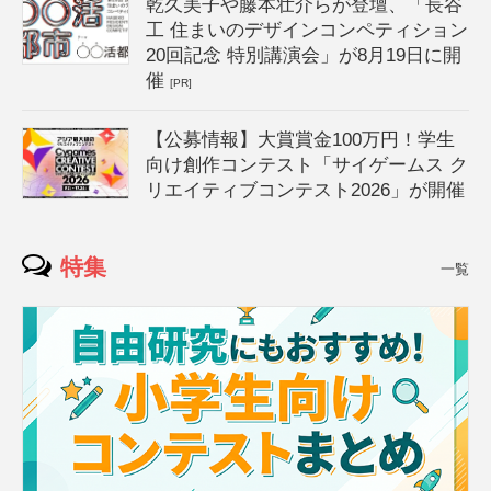
乾久美子や藤本壮介らが登壇、「長谷
工 住まいのデザインコンペティション
20回記念 特別講演会」が8月19日に開
催
[PR]
【公募情報】大賞賞金100万円！学生
向け創作コンテスト「サイゲームス ク
リエイティブコンテスト2026」が開催
特集
一覧