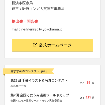
横浜市医療局
運営：医療マンガ大賞運営事務局
提出先・問合先
mail : ir-shiten@city.yokohama.jp
公式ホームページ
おすすめのコンテスト
[PR]
第23回 千修イラスト＆写真コンテスト
39
あと
日
株式会社千修
第7回 全国くにうみ漫画ワールドカップ
115
あと
日
全国くにうみ漫画ワールドカップ実行委員会