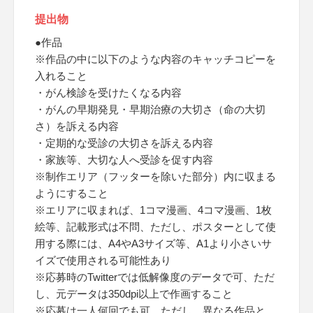
提出物
●作品
※作品の中に以下のような内容のキャッチコピーを
入れること
・がん検診を受けたくなる内容
・がんの早期発見・早期治療の大切さ（命の大切
さ）を訴える内容
・定期的な受診の大切さを訴える内容
・家族等、大切な人へ受診を促す内容
※制作エリア（フッターを除いた部分）内に収まる
ようにすること
※エリアに収まれば、1コマ漫画、4コマ漫画、1枚
絵等、記載形式は不問、ただし、ポスターとして使
用する際には、A4やA3サイズ等、A1より小さいサ
イズで使用される可能性あり
※応募時のTwitterでは低解像度のデータで可、ただ
し、元データは350dpi以上で作画すること
※応募は一人何回でも可、ただし、異なる作品と