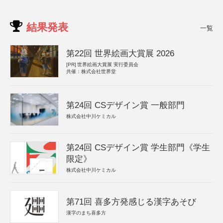
結果発表
一覧
第22回 世界絵画大賞展 2026
[PR]
世界絵画大賞展 実行委員会
共催：株式会社世界堂
第24回 CSデザイン賞 一般部門
株式会社中川ケミカル
第24回 CSデザイン賞 学生部門《学生
限定》
株式会社中川ケミカル
第71回 喜多方発感じる漢字あそび
漢字のまち喜多方