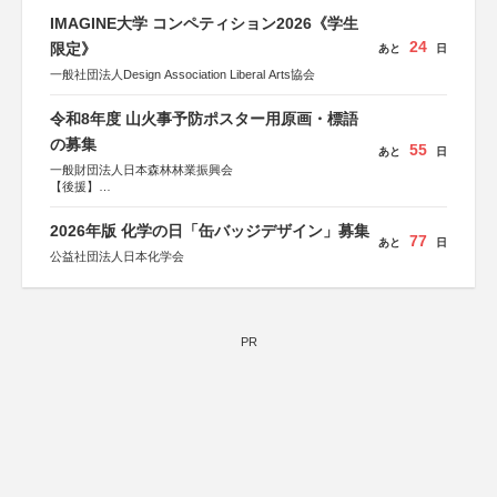
IMAGINE大学 コンペティション2026《学生
24
限定》
あと
日
一般社団法人Design Association Liberal Arts協会
令和8年度 山火事予防ポスター用原画・標語
の募集
55
あと
日
一般財団法人日本森林林業振興会
【後援】
総務省消防庁、文部科学省、林野庁、全国森林組合連合
会、森林火災対策協会
2026年版 化学の日「缶バッジデザイン」募集
77
あと
日
公益社団法人日本化学会
PR