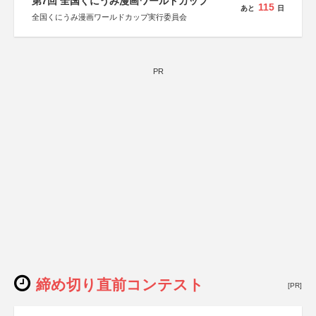
第7回 全国くにうみ漫画ワールドカップ
115
あと
日
全国くにうみ漫画ワールドカップ実行委員会
PR
締め切り直前コンテスト
[PR]