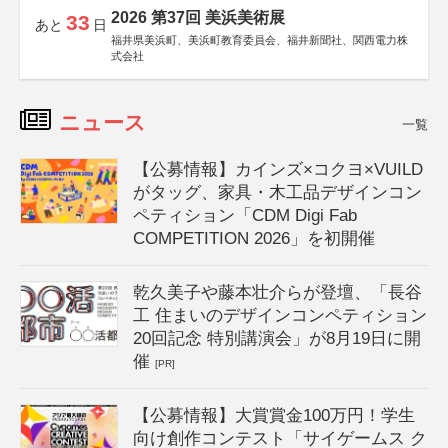
2026 第37回 美浜美術展
33
あと
日
福井県美浜町、美浜町教育委員会、福井新聞社、関西電力株
式会社
ニュース
一覧
【公募情報】カインズ×コクヨ×VUILD
がタッグ、家具・木工品デザインコン
ペティション「CDM Digi Fab
COMPETITION 2026」を初開催
乾久美子や藤本壮介らが登壇、「長谷
工 住まいのデザインコンペティション
20回記念 特別講演会」が8月19日に開
催
[PR]
【公募情報】大賞賞金100万円！学生
向け創作コンテスト「サイゲームス ク