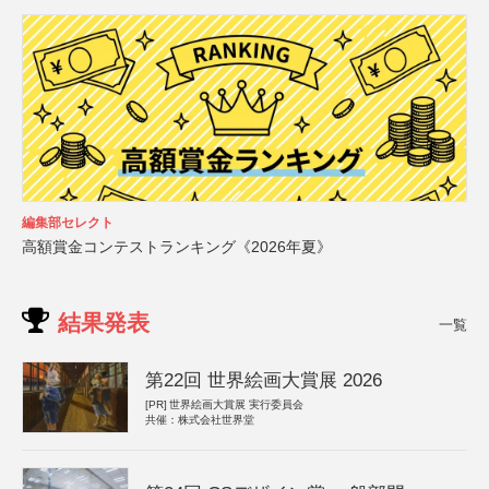
編集部セレクト
高額賞金コンテストランキング《2026年夏》
結果発表
一覧
第22回 世界絵画大賞展 2026
[PR]
世界絵画大賞展 実行委員会
共催：株式会社世界堂