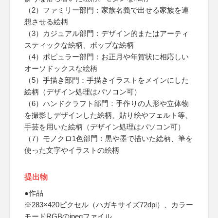
（2）ファミリー部門：家族名義で出せる家族を連
想させる絵柄
（3）カジュアル部門：デザイン的またはアーティ
スティックな絵柄、ポップな絵柄
（4）ポピュラー部門：お正月や年賀状に相応しい
オーソドックスな絵柄
（5）手描き部門：手描きイラストをメインにした
絵柄（デザイン処理はパソコン可）
（6）ハンドクラフト部門：手作りの人形や立体物
を撮影しデザインした絵柄、貼り絵やフェルト等、
手芸を用いた絵柄（デザイン処理はパソコン可）
（7）モノクロ1色部門：黒や墨で描いた絵柄、筆を
使った文字やイラストの絵柄
提出物
●作品
※283×420ピクセル（ハガキサイズ72dpi）、カラー
モードRGBのjpegファイル