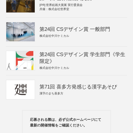
[PR]
世界絵画大賞展 実行委員会
共催：株式会社世界堂
第24回 CSデザイン賞 一般部門
株式会社中川ケミカル
第24回 CSデザイン賞 学生部門《学生
限定》
株式会社中川ケミカル
第71回 喜多方発感じる漢字あそび
漢字のまち喜多方
応募される際は、必ず公式ホームページにて
最新の開催情報をご確認ください。