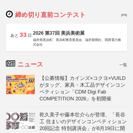
締め切り直前コンテスト
[PR]
2026 第37回 美浜美術展
33
あと
日
福井県美浜町、美浜町教育委員会、福井新聞社、関西電力株
式会社
ニュース
一覧
【公募情報】カインズ×コクヨ×VUILD
がタッグ、家具・木工品デザインコン
ペティション「CDM Digi Fab
COMPETITION 2026」を初開催
乾久美子や藤本壮介らが登壇、「長谷
工 住まいのデザインコンペティション
20回記念 特別講演会」が8月19日に開