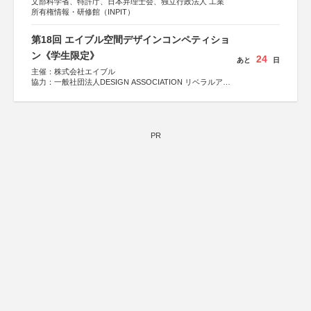
文部科学省、特許庁、日本弁理士会、独立行政法人 工業
所有権情報・研修館（INPIT）
第18回 エイブル空間デザインコンペティショ
ン《学生限定》
24
あと
日
主催：株式会社エイブル
協力：一般社団法人DESIGN ASSOCIATION リベラルアー
ツ協会
運営：TOKYO COMPANY株式会社
PR