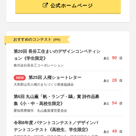
公式ホームページ
おすすめのコンテスト
[PR]
第20回 長谷工住まいのデザインコンペティシ
90
ョン《学生限定》
あと
日
株式会社長谷工コーポレーション
第25回 人権ショートレター
NEW
28
あと
日
大和郡山市人権のまちづくり推進協議会
第6回 丸山薫「帆・ランプ・鷗」賞 詩作品募
54
集《小・中・高校生限定》
あと
日
愛知県豊橋市、丸山薫賞運営委員会
令和8年度 パテントコンテスト／デザインパ
テントコンテスト《高校生、学生限定》
49
あと
日