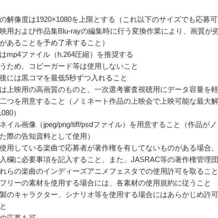
の解像度は1920×1080を上限とする（これ以下のサイズでも応募
映用および作品集Blu-rayの編集時に行う変換作業により、画質が
があることを予め了承すること）
はmp4ファイル（h.264圧縮）を推奨する
うため、コピーガード等は使用しないこと
後には黒コマを最低5秒ずつ入れること
は上映用の高画質のものと、一次選考審査視聴用にデータ容量を
二つを用意すること（ノミネート作品の上映会で上映可能な最大
1080）
イル画像（jpeg/png/tiff/psdファイル）を用意すること（作品が
た際の告知資料として使用）
使用している楽曲で応募者が著作権を有してないものがある場合
入欄に必要事項を記入すること、また、JASRAC等の著作権管理
れらの楽曲のインディーズアニメフェスタでの使用許可を取るこ
フリーの素材を使用する場合には、各素材の使用規約に従うこと
製のキャラクター、シナリオ等を使用する場合にはあらかじめ許
と
の応募も可