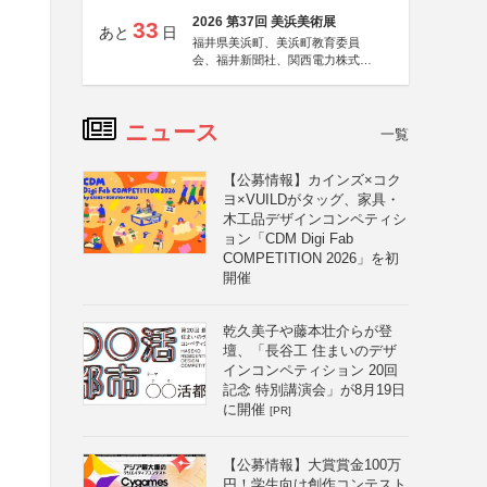
2026 第37回 美浜美術展
33
あと
日
福井県美浜町、美浜町教育委員
会、福井新聞社、関西電力株式会
社
ニュース
一覧
【公募情報】カインズ×コク
ヨ×VUILDがタッグ、家具・
木工品デザインコンペティシ
ョン「CDM Digi Fab
COMPETITION 2026」を初
開催
乾久美子や藤本壮介らが登
壇、「長谷工 住まいのデザ
インコンペティション 20回
記念 特別講演会」が8月19日
に開催
[PR]
【公募情報】大賞賞金100万
円！学生向け創作コンテスト