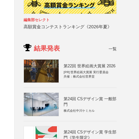
編集部セレクト
高額賞金コンテストランキング《2026年夏》
結果発表
一覧
第22回 世界絵画大賞展 2026
[PR]
世界絵画大賞展 実行委員会
共催：株式会社世界堂
第24回 CSデザイン賞 一般部
門
株式会社中川ケミカル
第24回 CSデザイン賞 学生部
門《学生限定》