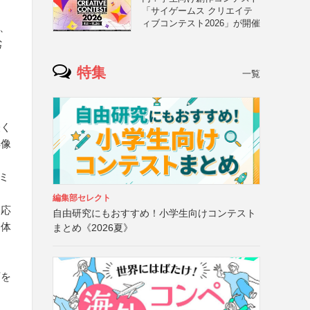
「サイゲームス クリエイテ
ィブコンテスト2026」が開催
可、
劣
特集
一覧
軽く
解像
ノミ
編集部セレクト
、応
自由研究にもおすすめ！小学生向けコンテスト
団体
まとめ《2026夏》
と
可を