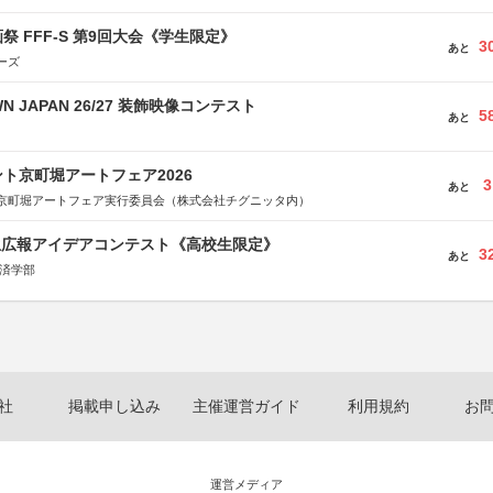
祭 FFF-S 第9回大会《学生限定》
3
あと
ーズ
WN JAPAN 26/27 装飾映像コンテスト
5
あと
ト京町堀アートフェア2026
3
あと
京町堀アートフェア実行委員会（株式会社チグニッタ内）
生広報アイデアコンテスト《高校生限定》
3
あと
経済学部
社
掲載申し込み
主催運営ガイド
利用規約
お
運営メディア