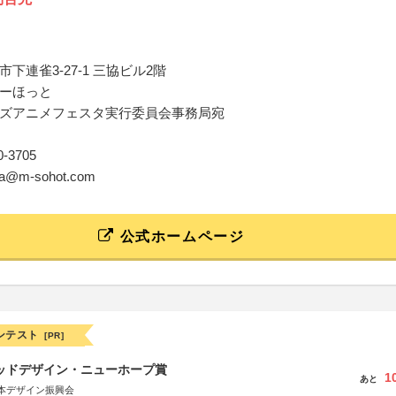
下連雀3-27-1 三協ビル2階
ーほっと
ズアニメフェスタ実行委員会事務局宛
70-3705
esta@m-sohot.com
公式ホームページ
ンテスト
[PR]
グッドデザイン・ニューホープ賞
1
あと
本デザイン振興会