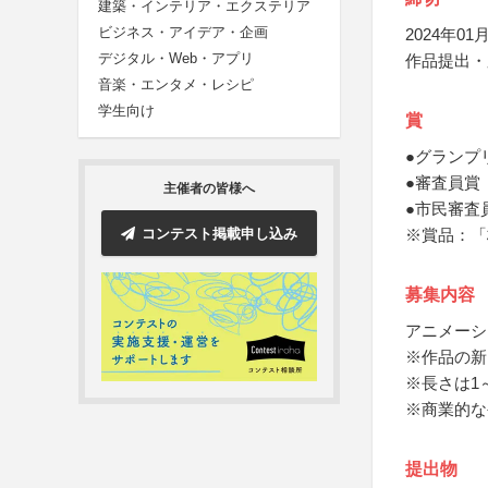
建築・インテリア・エクステリア
ビジネス・アイデア・企画
2024年01月
デジタル・Web・アプリ
作品提出・
音楽・エンタメ・レシピ
学生向け
賞
●グランプ
●審査員賞
主催者の皆様へ
●市民審査
コンテスト掲載申し込み
※賞品：「
募集内容
アニメーシ
※作品の新
※長さは1
※商業的な
提出物