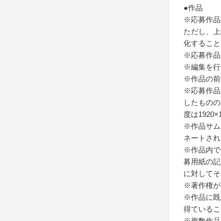
●作品
※応募作品
ただし、上
化すること
※応募作品
※編集を行
※作品の前
※応募作品
したものの
度は1920×
※作品サムネ
ネートされ
※作品内で
募用紙の記
に対してそ
※著作権が
※作品に既
得ているこ
※複数作品