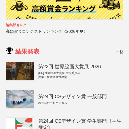
編集部セレクト
高額賞金コンテストランキング《2026年夏》
結果発表
一覧
第22回 世界絵画大賞展 2026
[PR]
世界絵画大賞展 実行委員会
共催：株式会社世界堂
第24回 CSデザイン賞 一般部門
株式会社中川ケミカル
第24回 CSデザイン賞 学生部門《学生
限定》