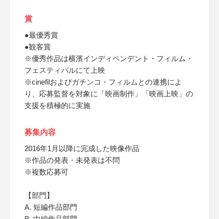
賞
●最優秀賞
●観客賞
※優秀作品は横濱インディペンデント・フィルム・
フェスティバルにて上映
※cinefilおよびガチンコ・フィルムとの連携によ
り、応募監督を対象に「映画制作」「映画上映」の
支援を積極的に実施
募集内容
2016年1月以降に完成した映像作品
※作品の発表・未発表は不問
※複数応募可
【部門】
A. 短編作品部門
B. 中編作品部門