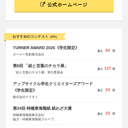
公式ホームページ
おすすめのコンテスト
[PR]
TURNER AWARD 2026《学生限定》
84
あと
日
ターナー色彩株式会社
第6回 「絵と言葉のチカラ展」
127
あと
日
「絵と言葉のチカラ展」実行委員会
アップサイクル学生クリエイターズアワード
24
《学生限定》
あと
日
株式会社テラモト
第34回 特種東海製紙 紙わざ大賞
23
あと
日
特種東海製紙株式会社
協力：特種東海製紙グループ
特別協賛：静岡県長泉町