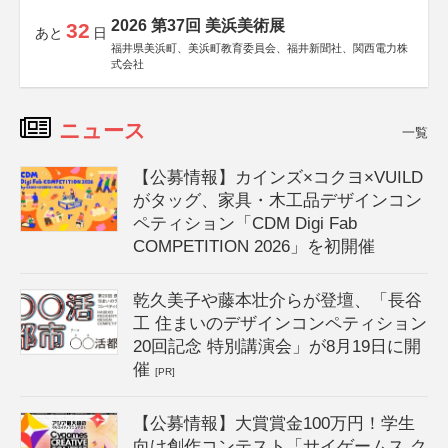
2026 第37回 美浜美術展
32
あと
日
福井県美浜町、美浜町教育委員会、福井新聞社、関西電力株
式会社
ニュース
一覧
【公募情報】カインズ×コクヨ×VUILD
がタッグ、家具・木工品デザインコン
ペティション「CDM Digi Fab
COMPETITION 2026」を初開催
乾久美子や藤本壮介らが登壇、「長谷
工 住まいのデザインコンペティション
20回記念 特別講演会」が8月19日に開
催
[PR]
【公募情報】大賞賞金100万円！学生
向け創作コンテスト「サイゲームス ク