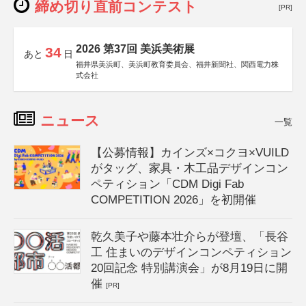
締め切り直前コンテスト
[PR]
2026 第37回 美浜美術展
34
あと
日
福井県美浜町、美浜町教育委員会、福井新聞社、関西電力株
式会社
ニュース
一覧
【公募情報】カインズ×コクヨ×VUILD
がタッグ、家具・木工品デザインコン
ペティション「CDM Digi Fab
COMPETITION 2026」を初開催
乾久美子や藤本壮介らが登壇、「長谷
工 住まいのデザインコンペティション
20回記念 特別講演会」が8月19日に開
催
[PR]