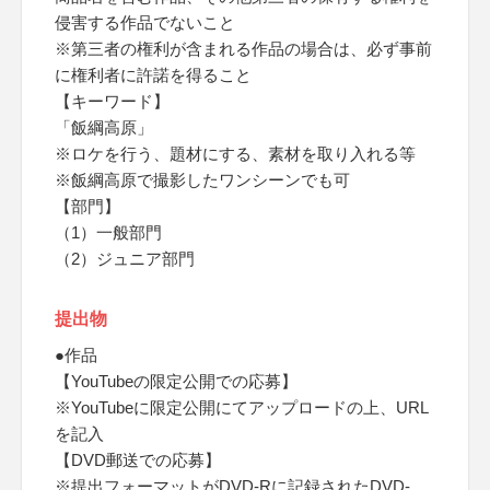
侵害する作品でないこと
※第三者の権利が含まれる作品の場合は、必ず事前
に権利者に許諾を得ること
【キーワード】
「飯綱高原」
※ロケを行う、題材にする、素材を取り入れる等
※飯綱高原で撮影したワンシーンでも可
【部門】
（1）一般部門
（2）ジュニア部門
提出物
●作品
【YouTubeの限定公開での応募】
※YouTubeに限定公開にてアップロードの上、URL
を記入
【DVD郵送での応募】
※提出フォーマットがDVD-Rに記録されたDVD-