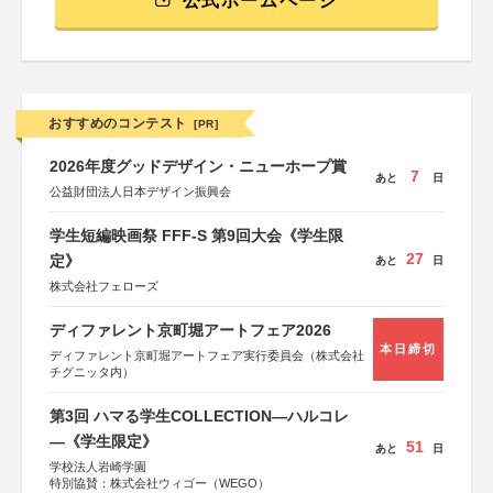
公式ホームページ
おすすめのコンテスト
[PR]
2026年度グッドデザイン・ニューホープ賞
7
あと
日
公益財団法人日本デザイン振興会
学生短編映画祭 FFF-S 第9回大会《学生限
27
定》
あと
日
株式会社フェローズ
ディファレント京町堀アートフェア2026
本日締切
ディファレント京町堀アートフェア実行委員会（株式会社
チグニッタ内）
第3回 ハマる学生COLLECTION―ハルコレ
―《学生限定》
51
あと
日
学校法人岩崎学園
特別協賛：株式会社ウィゴー（WEGO）