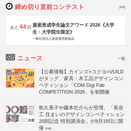
締め切り直前コンテスト
[PR]
資産形成学生論文アワード 2026《大学
44
あと
日
生・大学院生限定》
一般社団法人資産運用業協会
ニュース
一覧
【公募情報】カインズ×コクヨ×VUILD
がタッグ、家具・木工品デザインコン
ペティション「CDM Digi Fab
COMPETITION 2026」を初開催
乾久美子や藤本壮介らが登壇、「長谷
工 住まいのデザインコンペティション
20回記念 特別講演会」が8月19日に開
催
[PR]