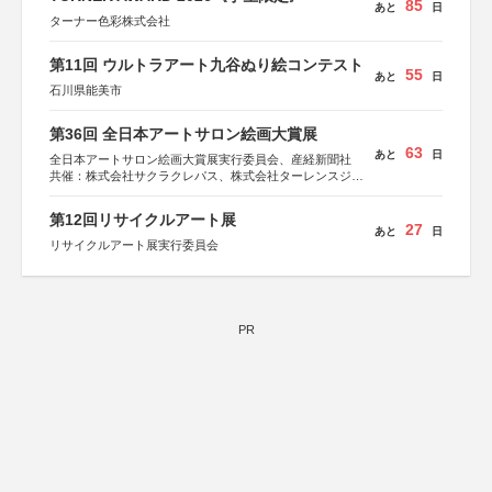
85
あと
日
ターナー色彩株式会社
第11回 ウルトラアート九谷ぬり絵コンテスト
55
あと
日
石川県能美市
第36回 全日本アートサロン絵画大賞展
63
あと
日
全日本アートサロン絵画大賞展実行委員会、産経新聞社
共催：株式会社サクラクレパス、株式会社ターレンスジャ
パン、サクラアートサロン、株式会社アムス
第12回リサイクルアート展
27
あと
日
リサイクルアート展実行委員会
PR