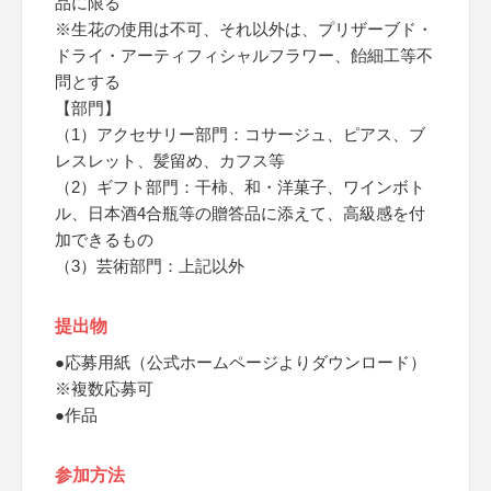
品に限る
※生花の使用は不可、それ以外は、プリザーブド・
ドライ・アーティフィシャルフラワー、飴細工等不
問とする
【部門】
（1）アクセサリー部門：コサージュ、ピアス、ブ
レスレット、髪留め、カフス等
（2）ギフト部門：干柿、和・洋菓子、ワインボト
ル、日本酒4合瓶等の贈答品に添えて、高級感を付
加できるもの
（3）芸術部門：上記以外
提出物
●応募用紙（公式ホームページよりダウンロード）
※複数応募可
●作品
参加方法