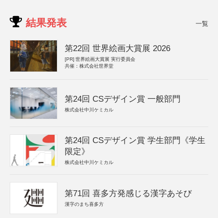
結果発表
一覧
第22回 世界絵画大賞展 2026
[PR]
世界絵画大賞展 実行委員会
共催：株式会社世界堂
第24回 CSデザイン賞 一般部門
株式会社中川ケミカル
第24回 CSデザイン賞 学生部門《学生
限定》
株式会社中川ケミカル
第71回 喜多方発感じる漢字あそび
漢字のまち喜多方