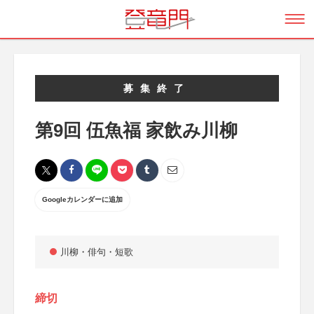
募集終了
第9回 伍魚福 家飲み川柳
Googleカレンダーに追加
川柳・俳句・短歌
締切