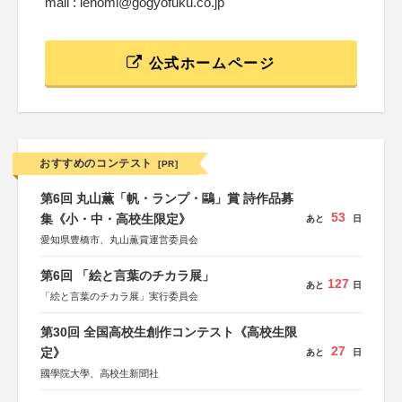
mail : ienomi@gogyofuku.co.jp
公式ホームページ
おすすめのコンテスト
[PR]
第6回 丸山薫「帆・ランプ・鷗」賞 詩作品募
53
集《小・中・高校生限定》
あと
日
愛知県豊橋市、丸山薫賞運営委員会
第6回 「絵と言葉のチカラ展」
127
あと
日
「絵と言葉のチカラ展」実行委員会
第30回 全国高校生創作コンテスト《高校生限
27
定》
あと
日
國學院大學、高校生新聞社