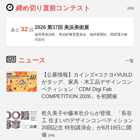
締め切り直前コンテスト
[PR]
2026 第37回 美浜美術展
32
あと
日
福井県美浜町、美浜町教育委員会、福井新聞社、関西電力株
式会社
ニュース
一覧
【公募情報】カインズ×コクヨ×VUILD
がタッグ、家具・木工品デザインコン
ペティション「CDM Digi Fab
COMPETITION 2026」を初開催
乾久美子や藤本壮介らが登壇、「長谷
工 住まいのデザインコンペティション
20回記念 特別講演会」が8月19日に開
催
[PR]