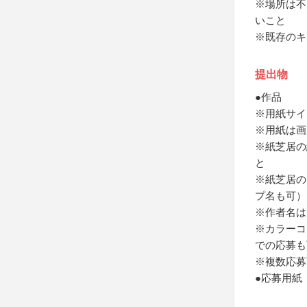
※場所は不
いこと
※既存のキ
提出物
●作品
※用紙サイ
※用紙は画
※紙芝居の
と
※紙芝居の
プ名も可）
※作者名は
※カラーコピ
での応募も
※複数応募
●応募用紙