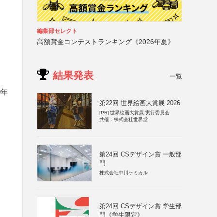
編集部セレクト
高額賞金コンテストランキング《2026年夏》
結果発表
一覧
0年
第22回 世界絵画大賞展 2026
[PR]
世界絵画大賞展 実行委員会
共催：株式会社世界堂
第24回 CSデザイン賞 一般部
門
株式会社中川ケミカル
第24回 CSデザイン賞 学生部
門《学生限定》