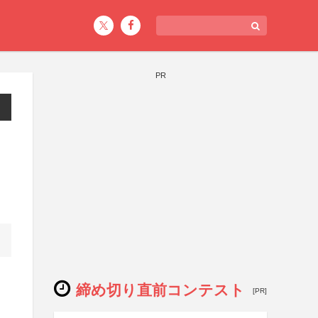
PR
締め切り直前コンテスト
[PR]