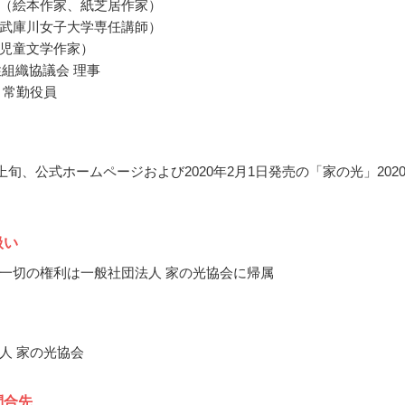
（絵本作家、紙芝居作家）
武庫川女子大学専任講師）
児童文学作家）
性組織協議会 理事
 常勤役員
月上旬、公式ホームページおよび2020年2月1日発売の「家の光」202
扱い
一切の権利は一般社団法人 家の光協会に帰属
人 家の光協会
問合先