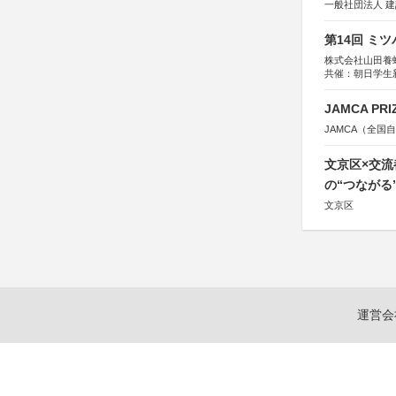
一般社団法人 
第14回 ミ
株式会社山田養
共催：朝日学生
JAMCA P
JAMCA（全
文京区×交
の“つながる
文京区
運営会