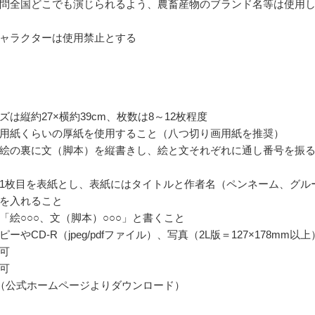
問全国どこでも演じられるよう、農畜産物のブランド名等は使用
ャラクターは使用禁止とする
ズは縦約27×横約39cm、枚数は8～12枚程度
用紙くらいの厚紙を使用すること（八つ切り画用紙を推奨）
絵の裏に文（脚本）を縦書きし、絵と文それぞれに通し番号を振
1枚目を表紙とし、表紙にはタイトルと作者名（ペンネーム、グル
を入れること
「絵○○○、文（脚本）○○○」と書くこと
ーやCD-R（jpeg/pdfファイル）、写真（2L版＝127×178mm以上
可
可
（公式ホームページよりダウンロード）