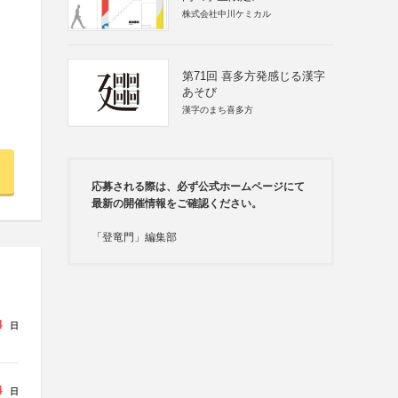
株式会社中川ケミカル
第71回 喜多方発感じる漢字
あそび
漢字のまち喜多方
応募される際は、必ず公式ホームページにて
最新の開催情報をご確認ください。
「登竜門」編集部
4
日
4
日