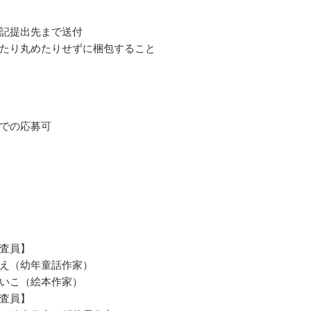
記提出先まで送付
たり丸めたりせずに梱包すること
での応募可
査員】
え（幼年童話作家）
いこ（絵本作家）
査員】