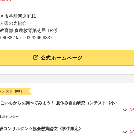
区市谷船河原町11
人家の光協会
教育部 食農教育紙芝居 TR係
66-9038 / fax : 03-3266-9337
公式ホームページ
ンテスト
[PR]
すごいちからを調べてみよう！ 夏休み自由研究コンテスト《小・
5
》
あと
本銅センター
 建設コンサルタンツ協会懸賞論文《学生限定》
5
あと