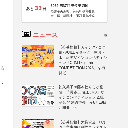
2026 第37回 美浜美術展
33
あと
日
福井県美浜町、美浜町教育委員
会、福井新聞社、関西電力株式会
社
ニュース
一覧
【公募情報】カインズ×コク
ヨ×VUILDがタッグ、家具・
木工品デザインコンペティシ
ョン「CDM Digi Fab
する
COMPETITION 2026」を初
開催
募は
乾久美子や藤本壮介らが登
壇、「長谷工 住まいのデザ
インコンペティション 20回
記念 特別講演会」が8月19日
に開催
[PR]
【公募情報】大賞賞金100万
円！学生向け創作コンテスト