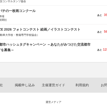
建設コンサルタンツ協会
ツバチの一枚画コンクール
3
あと
蜂場
新聞社
RIZE 2026 フォトコンテスト 絵画／イラストコンテスト
5
あと
国自動車大学校・整備専門学校協会）
流都市ハッシュタグキャンペーン ～あなたがみつけた交流都市
12
”を募集～
あと
社
掲載申し込み
主催運営ガイド
利用規約
お
運営メディア