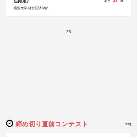
32
生限定》
あと
日
嘉悦大学 経営経済学部
PR
締め切り直前コンテスト
[PR]