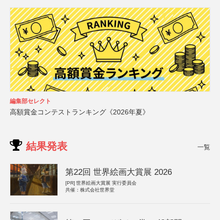
編集部セレクト
高額賞金コンテストランキング《2026年夏》
結果発表
一覧
第22回 世界絵画大賞展 2026
[PR]
世界絵画大賞展 実行委員会
共催：株式会社世界堂