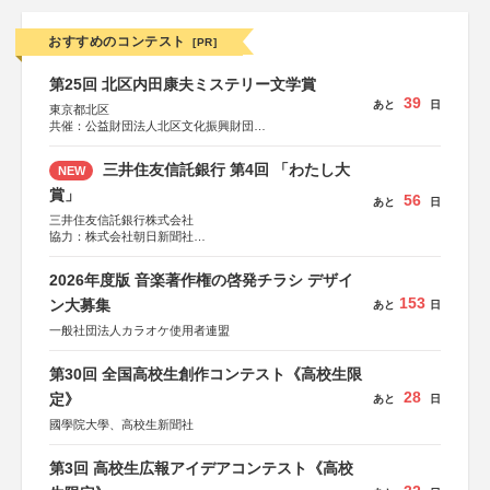
おすすめのコンテスト
[PR]
第25回 北区内田康夫ミステリー文学賞
39
あと
日
東京都北区
共催：公益財団法人北区文化振興財団
協力：一般財団法人内田康夫財団
協賛：株式会社実業之日本社
三井住友信託銀行 第4回 「わたし大
NEW
賞」
56
あと
日
三井住友信託銀行株式会社
協力：株式会社朝日新聞社
後援：日本郵便株式会社
2026年度版 音楽著作権の啓発チラシ デザイ
153
ン大募集
あと
日
一般社団法人カラオケ使用者連盟
第30回 全国高校生創作コンテスト《高校生限
28
定》
あと
日
國學院大學、高校生新聞社
第3回 高校生広報アイデアコンテスト《高校