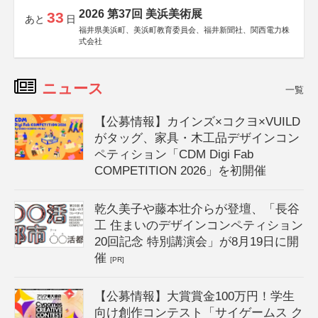
2026 第37回 美浜美術展
33
あと
日
福井県美浜町、美浜町教育委員会、福井新聞社、関西電力株
式会社
ニュース
一覧
【公募情報】カインズ×コクヨ×VUILD
がタッグ、家具・木工品デザインコン
ペティション「CDM Digi Fab
COMPETITION 2026」を初開催
乾久美子や藤本壮介らが登壇、「長谷
工 住まいのデザインコンペティション
20回記念 特別講演会」が8月19日に開
催
[PR]
【公募情報】大賞賞金100万円！学生
向け創作コンテスト「サイゲームス ク