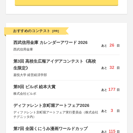
おすすめのコンテスト
[PR]
西武信用金庫 カレンダーアワード 2026
26
あと
日
西武信用金庫
第3回 高校生広報アイデアコンテスト《高校
32
生限定》
あと
日
嘉悦大学 経営経済学部
第9回 ビルボ 絵本大賞
177
あと
日
株式会社ビルボ
ディファレント京町堀アートフェア2026
3
あと
日
ディファレント京町堀アートフェア実行委員会（株式会社
チグニッタ内）
第7回 全国くにうみ漫画ワールドカップ
115
あと
日