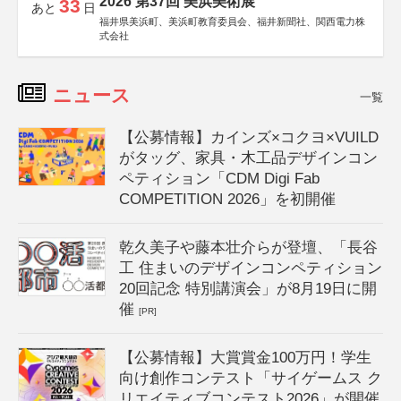
2026 第37回 美浜美術展
33
あと
日
福井県美浜町、美浜町教育委員会、福井新聞社、関西電力株
式会社
ニュース
一覧
【公募情報】カインズ×コクヨ×VUILD
がタッグ、家具・木工品デザインコン
ペティション「CDM Digi Fab
COMPETITION 2026」を初開催
乾久美子や藤本壮介らが登壇、「長谷
工 住まいのデザインコンペティション
20回記念 特別講演会」が8月19日に開
催
[PR]
【公募情報】大賞賞金100万円！学生
向け創作コンテスト「サイゲームス ク
リエイティブコンテスト2026」が開催