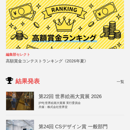
編集部セレクト
高額賞金コンテストランキング《2026年夏》
結果発表
一覧
第22回 世界絵画大賞展 2026
[PR]
世界絵画大賞展 実行委員会
共催：株式会社世界堂
第24回 CSデザイン賞 一般部門