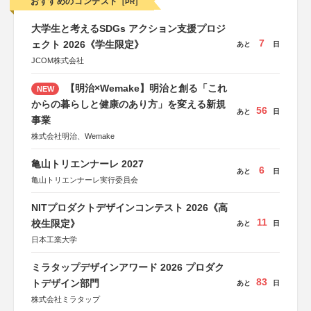
おすすめのコンテスト
[PR]
大学生と考えるSDGs アクション支援プロジ
7
ェクト 2026《学生限定》
あと
日
JCOM株式会社
【明治×Wemake】明治と創る「これ
NEW
からの暮らしと健康のあり方」を変える新規
56
あと
日
事業
株式会社明治、Wemake
亀山トリエンナーレ 2027
6
あと
日
亀山トリエンナーレ実行委員会
NITプロダクトデザインコンテスト 2026《高
11
校生限定》
あと
日
日本工業大学
ミラタップデザインアワード 2026 プロダク
83
トデザイン部門
あと
日
株式会社ミラタップ