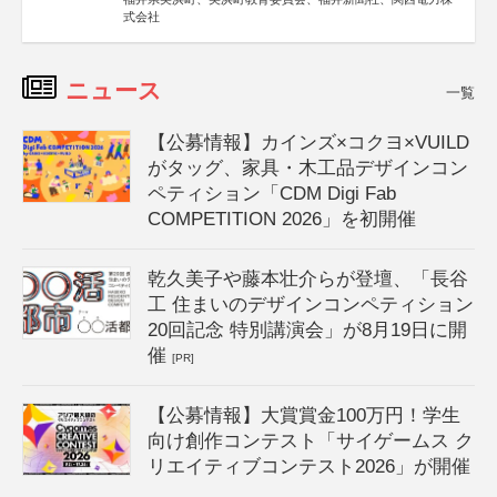
式会社
ニュース
一覧
【公募情報】カインズ×コクヨ×VUILD
がタッグ、家具・木工品デザインコン
ペティション「CDM Digi Fab
COMPETITION 2026」を初開催
乾久美子や藤本壮介らが登壇、「長谷
工 住まいのデザインコンペティション
20回記念 特別講演会」が8月19日に開
催
[PR]
【公募情報】大賞賞金100万円！学生
向け創作コンテスト「サイゲームス ク
リエイティブコンテスト2026」が開催